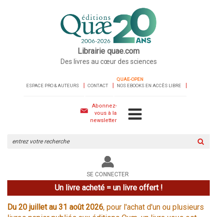
Librairie quae.com
Des livres au cœur des sciences
QUAE-OPEN
ESPACE PRO & AUTEURS
CONTACT
NOS EBOOKS EN ACCÈS LIBRE
Abonnez-
vous à la
newsletter
Rechercher
sur
le
site
SE CONNECTER
Un livre acheté = un livre offert !
Du 20 juillet au 31 août 2026
, pour l'achat d'un ou plusieurs