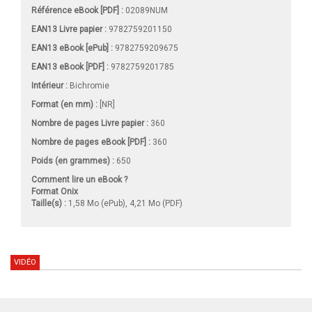
Référence eBook [PDF] :
02089NUM
EAN13 Livre papier :
9782759201150
EAN13 eBook [ePub] :
9782759209675
EAN13 eBook [PDF] :
9782759201785
Intérieur :
Bichromie
Format (en mm)
:
[NR]
Nombre de pages
Livre papier
:
360
Nombre de pages
eBook [PDF]
:
360
Poids (en grammes) :
650
Comment lire un eBook ?
Format Onix
Taille(s) :
1,58 Mo (ePub), 4,21 Mo (PDF)
VIDÉO