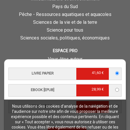
Pays du Sud
Pêche - Ressources aquatiques et aquacoles
Sciences de la vie et de la terre
Science pour tous
Sciences sociales, politiques, économiques
ESPACE PRO
Vous êtes auteur
Vous êtes journaliste
41,60 €
LIVRE PAPIER
Vous êtes libraire
Vous êtes bibliothécaire
28,99 €
Foreign rights
EBOOK [EPUB]
Procédure d'évaluation
28,99 €
Nous utilisons des cookies d’analyse de la navigation et de
EBOOK [PDF]
NOTRE SITE
l’audience sur notre site afin de vous proposer la meilleure
expérience possible et des contenus pertinents. En cliquant
Quae © 2018
sur « Tout accepter », vous nous autorisez à utiliser ces
Mentions légales
cookies. Vous êtes libre également de les refuser ou de les