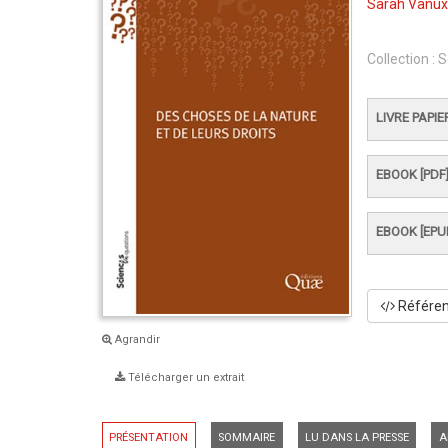
Sarah Vanu
Collection :
S
LIVRE PAPIE
EBOOK [PDF
EBOOK [EPU
Référenc
Agrandir
Télécharger un extrait
PRÉSENTATION
SOMMAIRE
LU DANS LA PRESSE
A