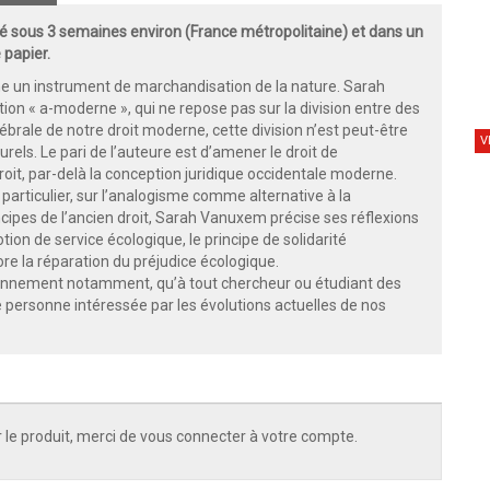
 sous 3 semaines environ (France métropolitaine) et dans un
 papier.
e un instrument de marchandisation de la nature. Sarah
ion « a-moderne », qui ne repose pas sur la division entre des
brale de notre droit moderne, cette division n’est peut-être
V
rels. Le pari de l’auteure est d’amener le droit de
droit, par-delà la conception juridique occidentale moderne.
 particulier, sur l’analogisme comme alternative à la
ncipes de l’ancien droit, Sarah Vanuxem précise ses réflexions
tion de service écologique, le principe de solidarité
re la réparation du préjudice écologique.
ironnement notamment, qu’à tout chercheur ou étudiant des
te personne intéressée par les évolutions actuelles de nos
 le produit, merci de vous connecter à votre compte.