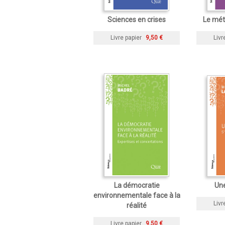
Sciences en crises
Le mét
Livre papier
9,50 €
Livr
La démocratie
Une
environnementale face à la
Livr
réalité
Livre papier
9,50 €