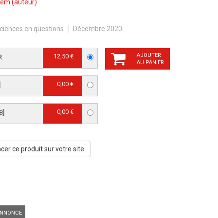
xem
(auteur)
ciences en questions
Décembre 2020
AJOUTER
12,50 €
R
AU PANIER
0,00 €
]
0,00 €
B]
er ce produit sur votre site
NNONCE