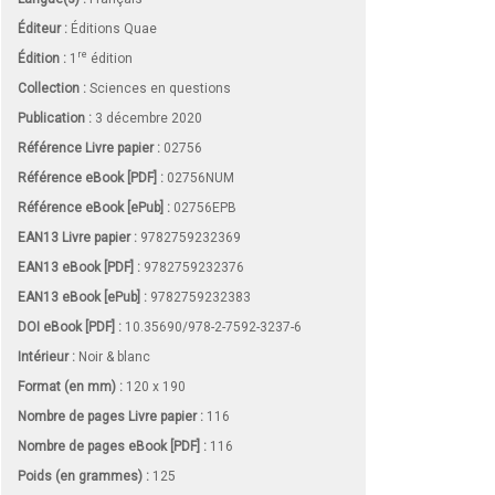
Éditeur :
Éditions Quae
re
Édition :
1
édition
Collection :
Sciences en questions
Publication :
3 décembre 2020
Référence Livre papier :
02756
Référence eBook [PDF] :
02756NUM
Référence eBook [ePub] :
02756EPB
EAN13 Livre papier :
9782759232369
EAN13 eBook [PDF] :
9782759232376
EAN13 eBook [ePub] :
9782759232383
DOI eBook [PDF] :
10.35690/978-2-7592-3237-6
Intérieur :
Noir & blanc
Format (en mm)
:
120 x 190
Nombre de pages
Livre papier
:
116
Nombre de pages
eBook [PDF]
:
116
Poids (en grammes) :
125