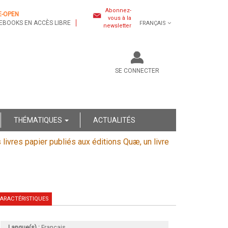
Abonnez-
E-OPEN
vous à la
EBOOKS EN ACCÈS LIBRE
FRANÇAIS
newsletter
SE CONNECTER
THÉMATIQUES
ACTUALITÉS
s livres papier publiés aux éditions Quæ, un livre
ARACTÉRISTIQUES
Langue(s) :
Français