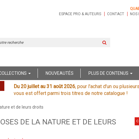
QUA
ESPACE PRO & AUTEURS
CONTACT
NOS 
Rechercher
sur
le
site
COLLECTIONS
NOUVEAUTÉS
PLUS DE CONTENUS
Du 20 juillet au 31 août 2026
, pour l'achat d'un ou plusieur
vous est offert parmi trois titres de notre catalogue !
ture et de leurs droits
OSES DE LA NATURE ET DE LEURS
C