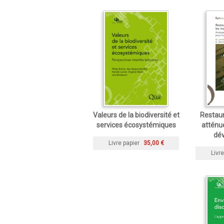
Valeurs de la biodiversité et
Restaur
services écosystémiques
atténue
dé
Livre papier
35,00 €
Livre