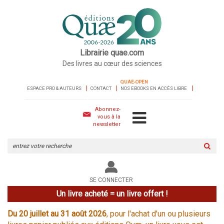
Librairie quae.com
Des livres au cœur des sciences
QUAE-OPEN
ESPACE PRO & AUTEURS
CONTACT
NOS EBOOKS EN ACCÈS LIBRE
Abonnez-
vous à la
newsletter
Rechercher
sur
le
site
SE CONNECTER
Un livre acheté = un livre offert !
Du 20 juillet au 31 août 2026
, pour l'achat d'un ou plusieurs