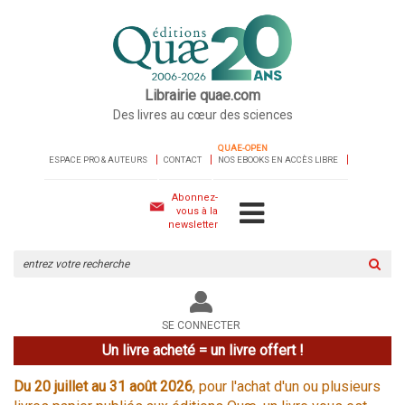
Librairie quae.com
Des livres au cœur des sciences
QUAE-OPEN
ESPACE PRO & AUTEURS
CONTACT
NOS EBOOKS EN ACCÈS LIBRE
Abonnez-
vous à la
newsletter
Rechercher
sur
le
site
SE CONNECTER
Un livre acheté = un livre offert !
Du 20 juillet au 31 août 2026
, pour l'achat d'un ou plusieurs