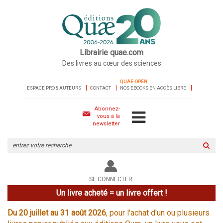
Librairie quae.com
Des livres au cœur des sciences
QUAE-OPEN
ESPACE PRO & AUTEURS
CONTACT
NOS EBOOKS EN ACCÈS LIBRE
Abonnez-
vous à la
newsletter
Rechercher
sur
le
site
SE CONNECTER
Un livre acheté = un livre offert !
Du 20 juillet au 31 août 2026
, pour l'achat d'un ou plusieurs