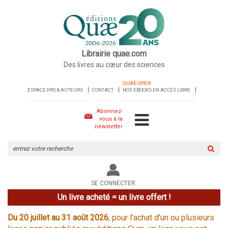
Librairie quae.com
Des livres au cœur des sciences
QUAE-OPEN
ESPACE PRO & AUTEURS
CONTACT
NOS EBOOKS EN ACCÈS LIBRE
Abonnez-
vous à la
newsletter
Rechercher
sur
le
site
SE CONNECTER
Un livre acheté = un livre offert !
Du 20 juillet au 31 août 2026
, pour l'achat d'un ou plusieurs