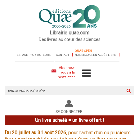
Librairie quae.com
Des livres au cœur des sciences
QUAE-OPEN
ESPACE PRO & AUTEURS
CONTACT
NOS EBOOKS EN ACCÈS LIBRE
Abonnez-
vous à la
newsletter
Rechercher
sur
le
site
SE CONNECTER
Un livre acheté = un livre offert !
Du 20 juillet au 31 août 2026
, pour l'achat d'un ou plusieurs