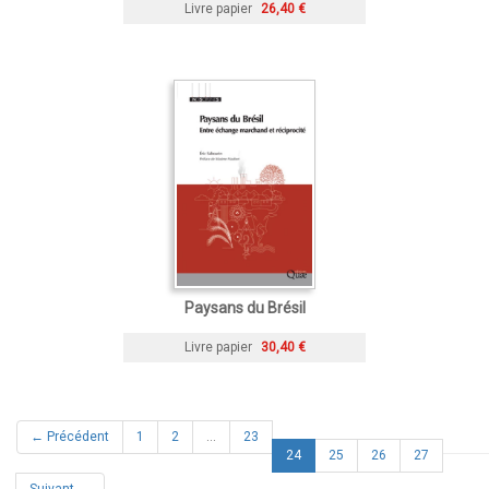
Livre papier
26,40 €
Paysans du Brésil
Livre papier
30,40 €
← Précédent
1
2
…
23
(current)
24
25
26
27
Suivant →