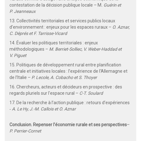
contestation de la décision publique locale – M
. Guérin et
P. Jeanneaux
13. Collectivités territoriales et services publics locaux
d’environnement : enjeux pour les espaces ruraux –
O. Aznar,
C. Déprés et F. Tarrisse-Vicard
14. Évaluer les politiques territoriales : enjeux
méthodologiques –
M. Berriet-Solliec, V. Weber-Haddad et
V. Piguet
15. Politiques de développement rural entre planification
centrale et initiatives locales : l’expérience de l’Allemagne et
de l’Italie –
P. Lecole, A. Cobacho et S. Thoyer
16. Chercheurs, acteurs et décideurs en prospective : des
regards pluriels sur l'espace rural –
C-T. Soulard
17. De la recherche à l’action publique : retours d’expériences
‑
A. Le Hy, J.-M. Callois et O. Aznar
Conclusion. Repenser l’économie rurale et ses perspectives
–
P. Perrier-Cornet