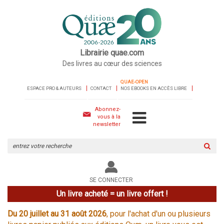
Librairie quae.com
Des livres au cœur des sciences
QUAE-OPEN
ESPACE PRO & AUTEURS
CONTACT
NOS EBOOKS EN ACCÈS LIBRE
Abonnez-
vous à la
newsletter
Rechercher
sur
le
site
SE CONNECTER
Un livre acheté = un livre offert !
Du 20 juillet au 31 août 2026
, pour l'achat d'un ou plusieurs