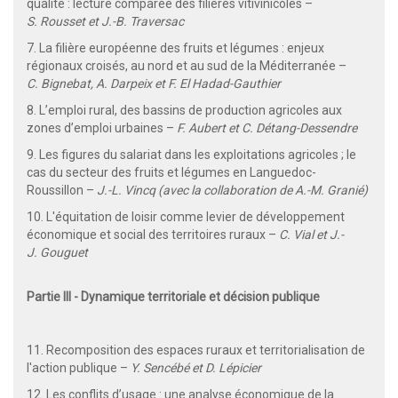
qualité : lecture comparée des filières vitivinicoles –
S. Rousset et J.-B. Traversac
7. La filière européenne des fruits et légumes : enjeux
régionaux croisés, au nord et au sud de la Méditerranée –
C. Bignebat, A. Darpeix et F. El Hadad-Gauthier
8. L’emploi rural, des bassins de production agricoles aux
zones d’emploi urbaines –
F. Aubert et C. Détang-Dessendre
9. Les figures du salariat dans les exploitations agricoles ; le
cas du secteur des fruits et légumes en Languedoc-
Roussillon –
J.-L. Vincq (avec la collaboration de A.-M. Granié)
10. L'équitation de loisir comme levier de développement
économique et social des territoires ruraux –
C. Vial et J.-
J. Gouguet
Partie III - Dynamique territoriale et décision publique
11. Recomposition des espaces ruraux et territorialisation de
l'action publique –
Y. Sencébé et D. Lépicier
12. Les conflits d’usage : une analyse économique de la