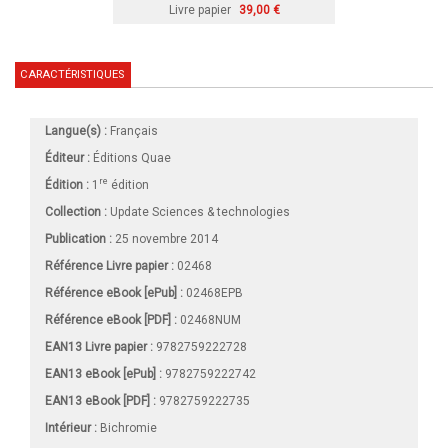
Livre papier
39,00 €
CARACTÉRISTIQUES
Langue(s) :
Français
Éditeur :
Éditions Quae
re
Édition :
1
édition
Collection :
Update Sciences & technologies
Publication :
25 novembre 2014
Référence Livre papier :
02468
Référence eBook [ePub] :
02468EPB
Référence eBook [PDF] :
02468NUM
EAN13 Livre papier :
9782759222728
EAN13 eBook [ePub] :
9782759222742
EAN13 eBook [PDF] :
9782759222735
Intérieur :
Bichromie