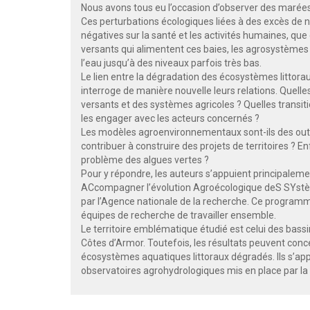
Nous avons tous eu l’occasion d’observer des marées 
Ces perturbations écologiques liées à des excès d
négatives sur la santé et les activités humaines, que c
versants qui alimentent ces baies, les agrosystèmes
l’eau jusqu’à des niveaux parfois très bas.
Le lien entre la dégradation des écosystèmes littoraux
interroge de manière nouvelle leurs relations. Quel
versants et des systèmes agricoles ? Quelles transi
les engager avec les acteurs concernés ?
Les modèles agroenvironnementaux sont-ils des outils
contribuer à construire des projets de territoires ? E
problème des algues vertes ?
Pour y répondre, les auteurs s’appuient principale
ACcompagner l’évolution Agroécologique deS SYstème
par l’Agence nationale de la recherche. Ce programme
équipes de recherche de travailler ensemble.
Le territoire emblématique étudié est celui des bassi
Côtes d’Armor. Toutefois, les résultats peuvent conc
écosystèmes aquatiques littoraux dégradés. Ils s’ap
observatoires agrohydrologiques mis en place par la