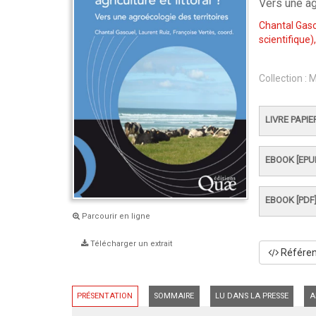
Vers une ag
Chantal Gas
scientifique)
Collection :
M
LIVRE PAPIE
EBOOK [EPU
EBOOK [PDF
Parcourir en ligne
Télécharger un extrait
Référenc
PRÉSENTATION
SOMMAIRE
LU DANS LA PRESSE
A