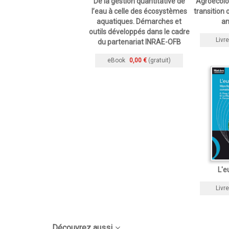
De la gestion quantitative de
Agroecolog
l’eau à celle des écosystèmes
transition
aquatiques. Démarches et
an
outils développés dans le cadre
Livre
du partenariat INRAE-OFB
eBook
0,00 €
(gratuit)
L'e
Livre
Découvrez aussi