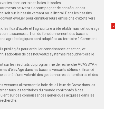
vertes dans certaines baies littorales…
e nutriments peuvent s’accompagner de conséquences
e soit sur le bassin versant ou le littoral. Dans les bassins
 doivent évoluer pour diminuer leurs émissions d’azote vers
V
, les flux d’azote et l’agriculture a été établi mais cet ouvrage
les connaissances a-t-on du fonctionnement des bassins
tions agroécologiques sont adaptées au territoire ? Comment
 privilégiés pour articuler connaissance et action, et
nfin, l’adoption de ces nouveaux systèmes résoudra-t-elle le
ment sur les résultats du programme de recherche ACASSYA «
s d’élevAge dans les bassins versants côtiers », financé
 est né d’une volonté des gestionnaires de territoires et des
ns versants alimentant la baie de la Lieue de Grève dans les
erner tous les territoires du monde confrontés à des
puient sur des connaissances génériques acquises dans les
 recherche.