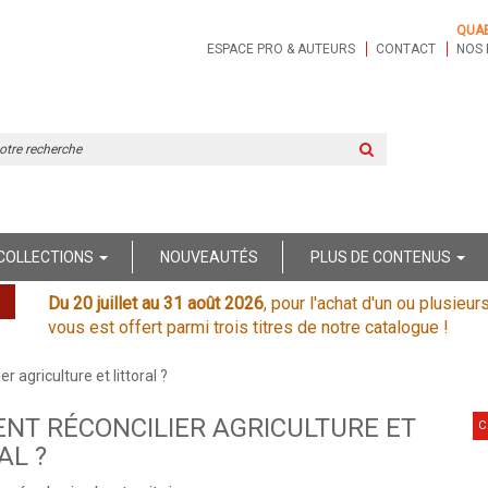
QUA
ESPACE PRO & AUTEURS
CONTACT
NOS 
Rechercher
sur
le
site
COLLECTIONS
NOUVEAUTÉS
PLUS DE CONTENUS
Du 20 juillet au 31 août 2026
, pour l'achat d'un ou plusieur
vous est offert parmi trois titres de notre catalogue !
 agriculture et littoral ?
NT RÉCONCILIER AGRICULTURE ET
C
AL ?