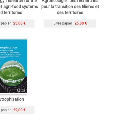
y: research for the
Agroécologie : des recherches
 of agri-food systems
pour la transition des filières et
d territories
des territoires
 papier
25,00 €
Livre papier
25,00 €
utrophisation
 papier
29,00 €