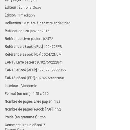
Éditeur :
Éditions Quae
re
Édition :
1
édition
Collection :
Matière à débattre et décider
Publication :
20 janvier 2015
Référence Livre papier :
02472
Référence eBook [ePub] :
02472EPB
Référence eBook [PDF] :
02472NUM
EAN13 Livre papier :
9782759222841
EAN13 eBook [ePub] :
9782759222865
EAN13 eBook [PDF] :
9782759222858
Intérieur :
Bichromie
Format (en mm)
:
145 x 210
Nombre de pages
Livre papier
:
152
Nombre de pages
eBook [PDF]
:
152
Poids (en grammes) :
255
Comment lire un eBook ?
Format Onix