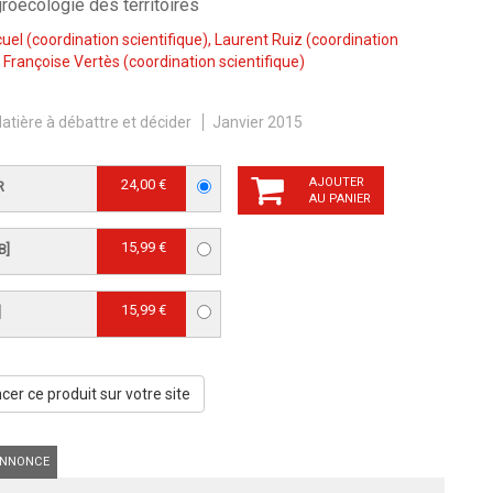
roécologie des territoires
cuel
(coordination scientifique),
Laurent Ruiz
(coordination
,
Françoise Vertès
(coordination scientifique)
atière à débattre et décider
Janvier 2015
AJOUTER
24,00 €
R
AU PANIER
15,99 €
B]
15,99 €
]
er ce produit sur votre site
NNONCE