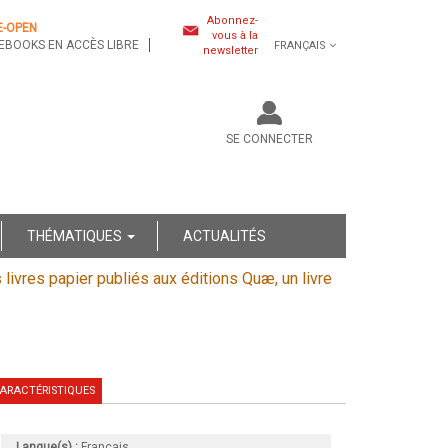
Abonnez-
E-OPEN
vous à la
EBOOKS EN ACCÈS LIBRE
FRANÇAIS
newsletter
SE CONNECTER
THÉMATIQUES
ACTUALITÉS
s livres papier publiés aux éditions Quæ, un livre
ARACTÉRISTIQUES
Langue(s) :
Français