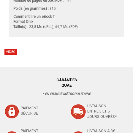
Nombre de pages
eBook [PDF]
:
144
Poids (en grammes) :
315
Comment lire un eBook ?
Format Onix
Taille(s) :
23,8 Mo (ePub), 66,7 Mo (PDF)
VIDÉO
GARANTIES
QUAE
* EN FRANCE MÉTROPOLITAINE
LIVRAISON
PAIEMENT
ENTRE 3 ET 5
SÉCURISÉ
JOURS OUVRÉS*
PAIEMENT :
LIVRAISON À 3€