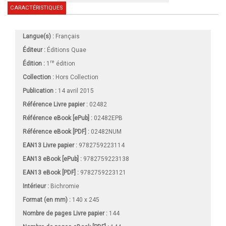
CARACTÉRISTIQUES
Langue(s) :
Français
Éditeur :
Éditions Quae
re
Édition :
1
édition
Collection :
Hors Collection
Publication :
14 avril 2015
Référence Livre papier :
02482
Référence eBook [ePub] :
02482EPB
Référence eBook [PDF] :
02482NUM
EAN13 Livre papier :
9782759223114
EAN13 eBook [ePub] :
9782759223138
EAN13 eBook [PDF] :
9782759223121
Intérieur :
Bichromie
Format (en mm)
:
140 x 245
Nombre de pages
Livre papier
:
144