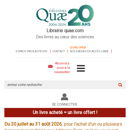
Librairie quae.com
Des livres au cœur des sciences
QUAE-OPEN
ESPACE PRO & AUTEURS
CONTACT
NOS EBOOKS EN ACCÈS LIBRE
Abonnez-
vous à la
newsletter
Rechercher
sur
le
site
SE CONNECTER
Un livre acheté = un livre offert !
Du 20 juillet au 31 août 2026
, pour l'achat d'un ou plusieurs