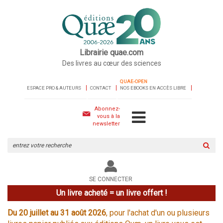
Librairie quae.com
Des livres au cœur des sciences
QUAE-OPEN
ESPACE PRO & AUTEURS
CONTACT
NOS EBOOKS EN ACCÈS LIBRE
Abonnez-
vous à la
newsletter
Rechercher
sur
le
site
SE CONNECTER
Un livre acheté = un livre offert !
Du 20 juillet au 31 août 2026
, pour l'achat d'un ou plusieurs