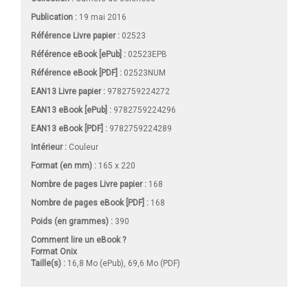
Publication :
19 mai 2016
Référence Livre papier :
02523
Référence eBook [ePub] :
02523EPB
Référence eBook [PDF] :
02523NUM
EAN13 Livre papier :
9782759224272
EAN13 eBook [ePub] :
9782759224296
EAN13 eBook [PDF] :
9782759224289
Intérieur :
Couleur
Format (en mm)
:
165 x 220
Nombre de pages
Livre papier
:
168
Nombre de pages
eBook [PDF]
:
168
Poids (en grammes) :
390
Comment lire un eBook ?
Format Onix
Taille(s) :
16,8 Mo (ePub), 69,6 Mo (PDF)