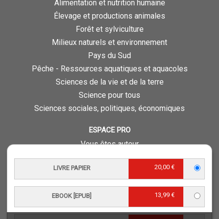
Alimentation et nutrition humaine
Élevage et productions animales
Forêt et sylviculture
Milieux naturels et environnement
Pays du Sud
Pêche - Ressources aquatiques et aquacoles
Sciences de la vie et de la terre
Science pour tous
Sciences sociales, politiques, économiques
ESPACE PRO
Vous êtes auteur
Vous êtes journaliste
20,00 €
LIVRE PAPIER
Vous êtes libraire
Vous êtes bibliothécaire
13,99 €
Foreign rights
EBOOK [EPUB]
Procédure d'évaluation