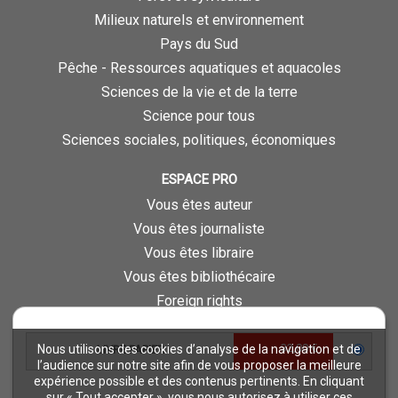
Milieux naturels et environnement
Pays du Sud
Pêche - Ressources aquatiques et aquacoles
Sciences de la vie et de la terre
Science pour tous
Sciences sociales, politiques, économiques
ESPACE PRO
Vous êtes auteur
Vous êtes journaliste
Vous êtes libraire
Vous êtes bibliothécaire
Foreign rights
Procédure d'évaluation
32,00 €
Nous utilisons des cookies d’analyse de la navigation et de
LIVRE PAPIER
NOTRE SITE
l’audience sur notre site afin de vous proposer la meilleure
expérience possible et des contenus pertinents. En cliquant
Quae © 2018
sur « Tout accepter », vous nous autorisez à utiliser ces