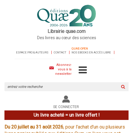
Librairie quae.com
Des livres au cœur des sciences
QUAE-OPEN
ESPACE PRO & AUTEURS
CONTACT
NOS EBOOKS EN ACCÈS LIBRE
Abonnez-
vous à la
newsletter
Rechercher
sur
le
site
SE CONNECTER
Un livre acheté = un livre offert !
Du 20 juillet au 31 août 2026
, pour l'achat d'un ou plusieurs