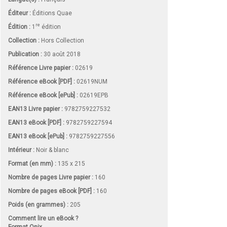
Éditeur :
Éditions Quae
re
Édition :
1
édition
Collection :
Hors Collection
Publication :
30 août 2018
Référence Livre papier :
02619
Référence eBook [PDF] :
02619NUM
Référence eBook [ePub] :
02619EPB
EAN13 Livre papier :
9782759227532
EAN13 eBook [PDF] :
9782759227594
EAN13 eBook [ePub] :
9782759227556
Intérieur :
Noir & blanc
Format (en mm)
:
135 x 215
Nombre de pages
Livre papier
:
160
Nombre de pages
eBook [PDF]
:
160
Poids (en grammes) :
205
Comment lire un eBook ?
Format Onix