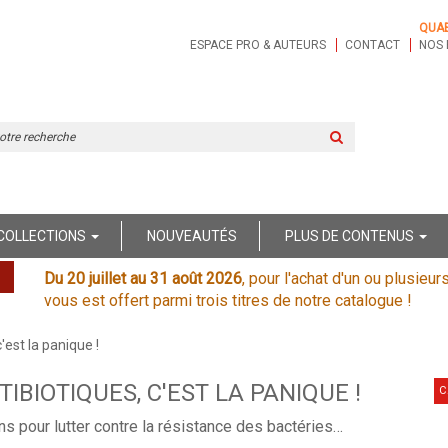
QUA
ESPACE PRO & AUTEURS
CONTACT
NOS 
Rechercher
sur
le
site
COLLECTIONS
NOUVEAUTÉS
PLUS DE CONTENUS
Du 20 juillet au 31 août 2026
, pour l'achat d'un ou plusieur
vous est offert parmi trois titres de notre catalogue !
'est la panique !
TIBIOTIQUES, C'EST LA PANIQUE !
C
ns pour lutter contre la résistance des bactéries…