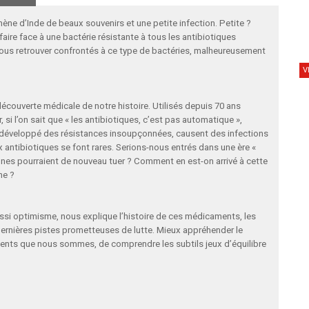
ne d’Inde de beaux souvenirs et une petite infection. Petite ?
aire face à une bactérie résistante à tous les antibiotiques
ous retrouver confrontés à ce type de bactéries, malheureusement
V
découverte médicale de notre histoire. Utilisés depuis 70 ans
, si l’on sait que « les antibiotiques, c’est pas automatique »,
nt développé des résistances insoupçonnées, causent des infections
aux antibiotiques se font rares. Serions-nous entrés dans une ère «
ennes pourraient de nouveau tuer ? Comment en est-on arrivé à cette
ne ?
si optimisme, nous explique l’histoire de ces médicaments, les
 dernières pistes prometteuses de lutte. Mieux appréhender le
nts que nous sommes, de comprendre les subtils jeux d’équilibre