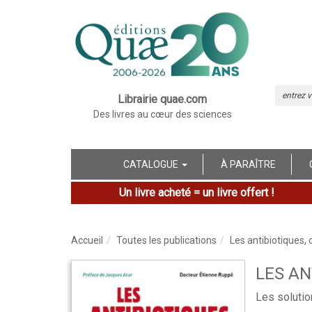
Librairie quae.com
Des livres au cœur des sciences
CATALOGUE
À PARAÎTRE
Un livre acheté = un livre offert !
Accueil
Toutes les publications
Les antibiotiques, c
LES AN
Les solutio