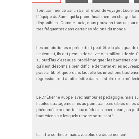
Tout commence par un banal retour de voyage : Lucie ramè
L’équipe du Samu qui la prend finalement en charge doit f
disponibles ! Comme Lucie, nous pouvons tous un jour n
très fréquentes dans certaines régions du monde…
Les antibiotiques représentent peut-être la plus grande 
seulement, ils ont permis de sauver des millions de vie. Or
aujourd’hui c’est aussi problématique : les bactéries o
qu’il est désormais bien difficile de traiter et les nouve
post-antibiotique » dans laquelle les infections bactéri
régression tout à fait inédite dans l’histoire de la médeci
Le Dr Étienne Ruppé, avec humour et pédagogie, mais aus
habiles stratagèmes mis au point par leurs cibles et les
phénomène permettra aux médecins, chercheurs, ou patie
bactériens sur lesquels repose notre santé.
La lutte continue, mais avec plus de discernement !