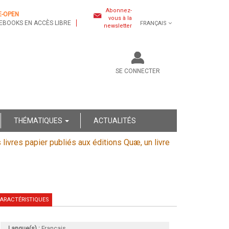
Abonnez-
E-OPEN
vous à la
EBOOKS EN ACCÈS LIBRE
FRANÇAIS
newsletter
SE CONNECTER
THÉMATIQUES
ACTUALITÉS
s livres papier publiés aux éditions Quæ, un livre
ARACTÉRISTIQUES
Langue(s) :
Français