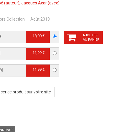
pé
(auteur),
Jacques Acar
(avec)
ors Collection
Août 2018
AJOUTER
18,00 €
R
AU PANIER
11,99 €
]
11,99 €
B]
er ce produit sur votre site
NNONCE