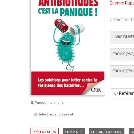
Étienne Rup
Collection :
H
LIVRE PAPIE
EBOOK [PDF
EBOOK [EPU
Référenc
Parcourir en ligne
Télécharger un extrait
PRÉSENTATION
SOMMAIRE
LU DANS LA PRESSE
A