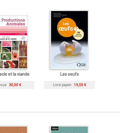
cle et la viande
Les oeufs
evue
30,00 €
Livre papier
19,50 €