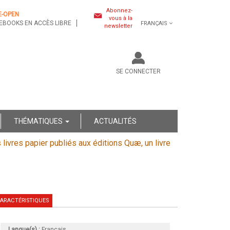
Abonnez-
E-OPEN
vous à la
EBOOKS EN ACCÈS LIBRE
FRANÇAIS
newsletter
SE CONNECTER
THÉMATIQUES
ACTUALITÉS
s livres papier publiés aux éditions Quæ, un livre
ARACTÉRISTIQUES
Langue(s) :
Français