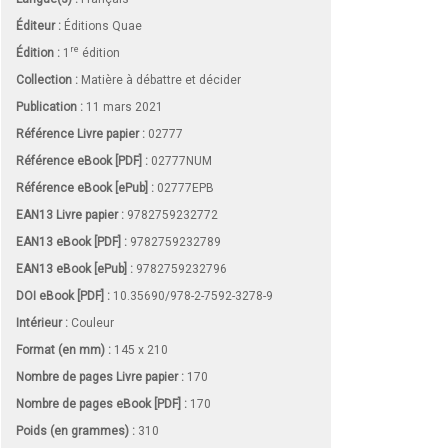
Éditeur :
Éditions Quae
re
Édition :
1
édition
Collection :
Matière à débattre et décider
Publication :
11 mars 2021
Référence Livre papier :
02777
Référence eBook [PDF] :
02777NUM
Référence eBook [ePub] :
02777EPB
EAN13 Livre papier :
9782759232772
EAN13 eBook [PDF] :
9782759232789
EAN13 eBook [ePub] :
9782759232796
DOI eBook [PDF] :
10.35690/978-2-7592-3278-9
Intérieur :
Couleur
Format (en mm)
:
145 x 210
Nombre de pages
Livre papier
:
170
Nombre de pages
eBook [PDF]
:
170
Poids (en grammes) :
310