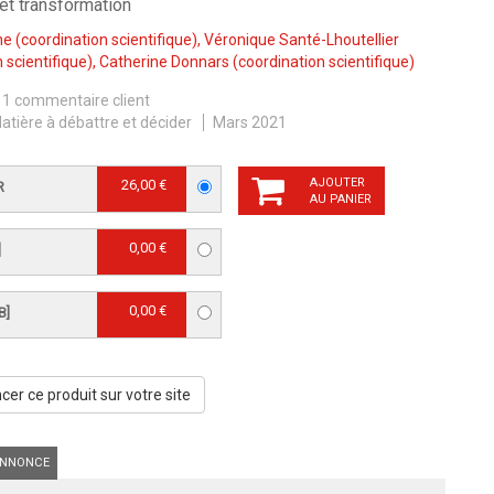
et transformation
he
(coordination scientifique),
Véronique Santé-Lhoutellier
 scientifique),
Catherine Donnars
(coordination scientifique)
1 commentaire client
atière à débattre et décider
Mars 2021
AJOUTER
26,00 €
R
AU PANIER
0,00 €
]
0,00 €
B]
er ce produit sur votre site
NNONCE