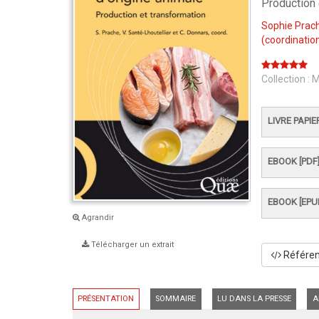
Production 
Sophie Prac
(coordination
Collection :
M
LIVRE PAPIE
EBOOK [PDF
EBOOK [EPU
Agrandir
Télécharger un extrait
Référenc
PRÉSENTATION
SOMMAIRE
LU DANS LA PRESSE
A