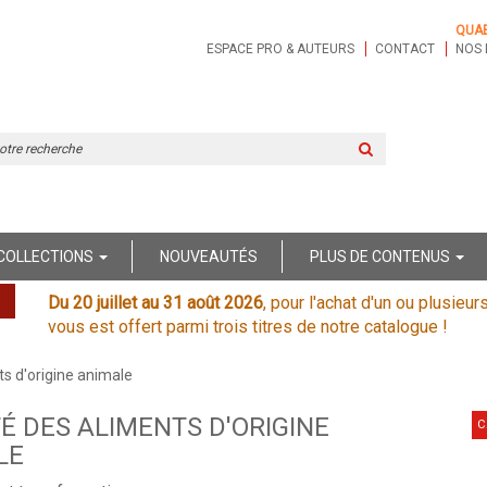
QUA
ESPACE PRO & AUTEURS
CONTACT
NOS 
Rechercher
sur
le
site
COLLECTIONS
NOUVEAUTÉS
PLUS DE CONTENUS
Du 20 juillet au 31 août 2026
, pour l'achat d'un ou plusieur
vous est offert parmi trois titres de notre catalogue !
ts d'origine animale
É DES ALIMENTS D'ORIGINE
C
LE