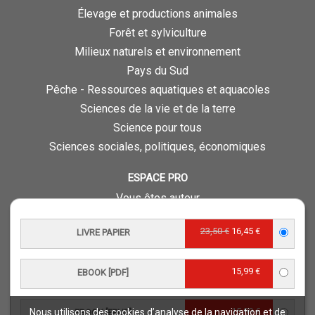
Élevage et productions animales
Forêt et sylviculture
Milieux naturels et environnement
Pays du Sud
Pêche - Ressources aquatiques et aquacoles
Sciences de la vie et de la terre
Science pour tous
Sciences sociales, politiques, économiques
ESPACE PRO
Vous êtes auteur
Vous êtes journaliste
23,50 €
16,45 €
LIVRE PAPIER
Vous êtes libraire
Vous êtes bibliothécaire
15,99 €
EBOOK [PDF]
Foreign rights
Procédure d'évaluation
15,99 €
Nous utilisons des cookies d’analyse de la navigation et de
EBOOK [EPUB]