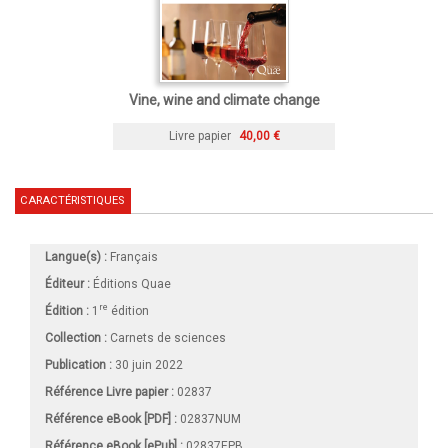
Vine, wine and climate change
Livre papier
40,00 €
CARACTÉRISTIQUES
Langue(s) :
Français
Éditeur :
Éditions Quae
re
Édition :
1
édition
Collection :
Carnets de sciences
Publication :
30 juin 2022
Référence Livre papier :
02837
Référence eBook [PDF] :
02837NUM
Référence eBook [ePub] :
02837EPB