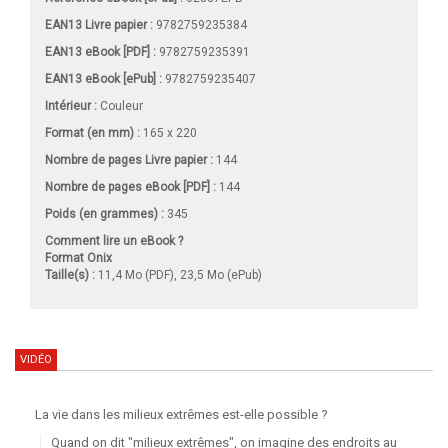
EAN13 Livre papier :
9782759235384
EAN13 eBook [PDF] :
9782759235391
EAN13 eBook [ePub] :
9782759235407
Intérieur :
Couleur
Format (en mm)
:
165 x 220
Nombre de pages
Livre papier
:
144
Nombre de pages
eBook [PDF]
:
144
Poids (en grammes) :
345
Comment lire un eBook ?
Format Onix
Taille(s) :
11,4 Mo (PDF), 23,5 Mo (ePub)
VIDÉO
La vie dans les milieux extrêmes est-elle possible ?
Quand on dit "milieux extrêmes", on imagine des endroits au