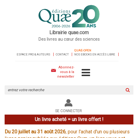
Librairie quae.com
Des livres au cœur des sciences
QUAE-OPEN
ESPACE PRO & AUTEURS
CONTACT
NOS EBOOKS EN ACCÈS LIBRE
Abonnez-
vous à la
newsletter
Rechercher
sur
le
site
SE CONNECTER
Un livre acheté = un livre offert !
Du 20 juillet au 31 août 2026
, pour l'achat d'un ou plusieurs