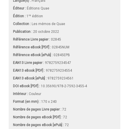
Langue(s) :
Français
Éditeur :
Éditions Quae
re
Édition :
1
édition
Collection :
Les mémos de Quae
Publication :
20 octobre 2022
Référence Livre papier :
02845
Référence eBook [PDF] :
02845NUM
Référence eBook [ePub] :
02845EPB
EAN13 Livre papier :
9782759234547
EAN13 eBook [PDF] :
9782759234554
EAN13 eBook [ePub] :
9782759234561
DOI eBook [PDF] :
10.35690/978-2-7592-3455-4
Intérieur :
Couleur
Format (en mm)
:
170 x 240
Nombre de pages
Livre papier
:
72
Nombre de pages
eBook [PDF]
:
72
Nombre de pages
eBook [ePub]
:
72