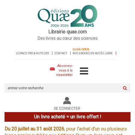
Librairie quae.com
Des livres au cœur des sciences
QUAE-OPEN
ESPACE PRO & AUTEURS
CONTACT
NOS EBOOKS EN ACCÈS LIBRE
Abonnez-
vous à la
newsletter
Rechercher
sur
le
site
SE CONNECTER
Un livre acheté = un livre offert !
Du 20 juillet au 31 août 2026
, pour l'achat d'un ou plusieurs