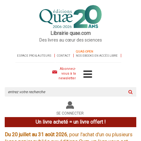
Librairie quae.com
Des livres au cœur des sciences
QUAE-OPEN
ESPACE PRO & AUTEURS
CONTACT
NOS EBOOKS EN ACCÈS LIBRE
Abonnez-
vous à la
newsletter
Rechercher
sur
le
site
SE CONNECTER
Un livre acheté = un livre offert !
Du 20 juillet au 31 août 2026
, pour l'achat d'un ou plusieurs