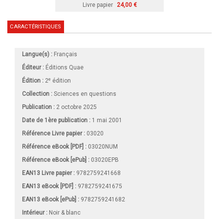
Livre papier
24,00 €
CARACTÉRISTIQUES
Langue(s) :
Français
Éditeur :
Éditions Quae
e
Édition :
2
édition
Collection :
Sciences en questions
Publication :
2 octobre 2025
Date de 1ère publication :
1 mai 2001
Référence Livre papier :
03020
Référence eBook [PDF] :
03020NUM
Référence eBook [ePub] :
03020EPB
EAN13 Livre papier :
9782759241668
EAN13 eBook [PDF] :
9782759241675
EAN13 eBook [ePub] :
9782759241682
Intérieur :
Noir & blanc