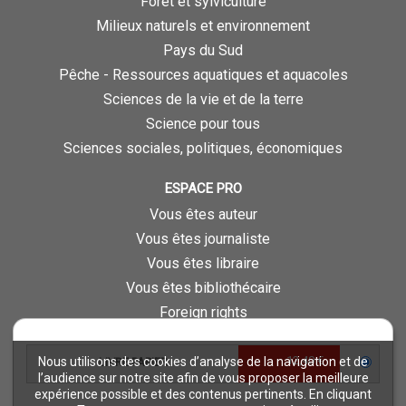
Forêt et sylviculture
Milieux naturels et environnement
Pays du Sud
Pêche - Ressources aquatiques et aquacoles
Sciences de la vie et de la terre
Science pour tous
Sciences sociales, politiques, économiques
ESPACE PRO
Vous êtes auteur
Vous êtes journaliste
Vous êtes libraire
Vous êtes bibliothécaire
Foreign rights
Procédure d'évaluation
12,40 €
Nous utilisons des cookies d’analyse de la navigation et de
LIVRE PAPIER
NOTRE SITE
l’audience sur notre site afin de vous proposer la meilleure
expérience possible et des contenus pertinents. En cliquant
Quae © 2018