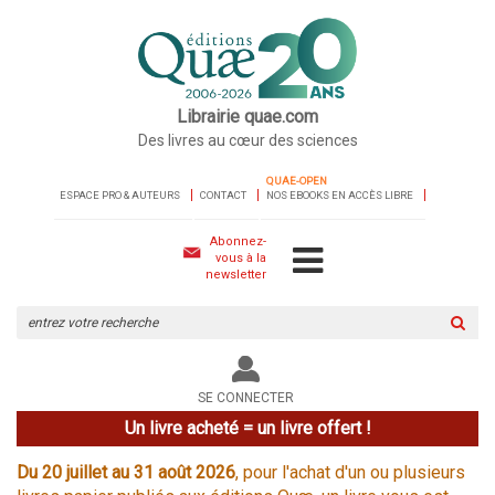
Librairie quae.com
Des livres au cœur des sciences
QUAE-OPEN
ESPACE PRO & AUTEURS
CONTACT
NOS EBOOKS EN ACCÈS LIBRE
Abonnez-
vous à la
newsletter
Rechercher
sur
le
site
SE CONNECTER
Un livre acheté = un livre offert !
Du 20 juillet au 31 août 2026
, pour l'achat d'un ou plusieurs