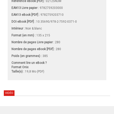
Référence eBook [PDF] :
02125NUM
EAN13 Livre papier :
9782759203000
EAN13 eBook [PDF] :
9782759203710
DOI eBook [PDF] :
10.35690/978-2-7592-0371-0
Intérieur :
Noir & blanc
Format (en mm)
:
135 x 215
Nombre de pages
Livre papier
:
280
Nombre de pages
eBook [PDF]
:
280
Poids (en grammes) :
385
Comment lire un eBook ?
Format Onix
Taille(s) :
19,8 Mo (PDF)
VIDÉO