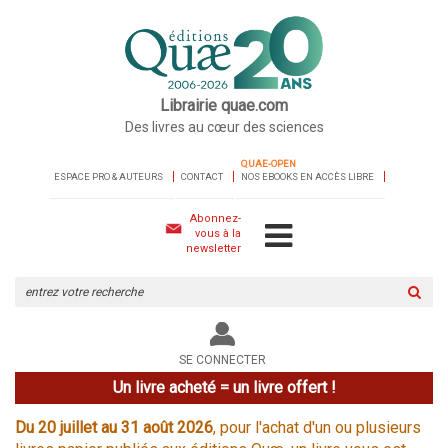
Librairie quae.com
Des livres au cœur des sciences
QUAE-OPEN
ESPACE PRO & AUTEURS
CONTACT
NOS EBOOKS EN ACCÈS LIBRE
Abonnez-
vous à la
newsletter
Rechercher
sur
le
site
SE CONNECTER
Un livre acheté = un livre offert !
Du 20 juillet au 31 août 2026
, pour l'achat d'un ou plusieurs