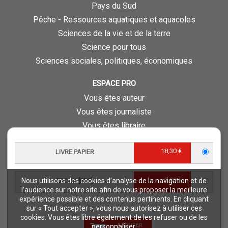
Pays du Sud
Pêche - Ressources aquatiques et aquacoles
Sciences de la vie et de la terre
Science pour tous
Sciences sociales, politiques, économiques
ESPACE PRO
Vous êtes auteur
Vous êtes journaliste
Vous êtes libraire
Vous êtes bibliothécaire
18,30 €
LIVRE PAPIER
Foreign rights
Procédure d'évaluation
0,00 €
Nous utilisons des cookies d’analyse de la navigation et de
EBOOK [PDF]
NOTRE SITE
l’audience sur notre site afin de vous proposer la meilleure
expérience possible et des contenus pertinents. En cliquant
Quae © 2018
sur « Tout accepter », vous nous autorisez à utiliser ces
Mentions légales
cookies. Vous êtes libre également de les refuser ou de les
AJOUTER
personnaliser.