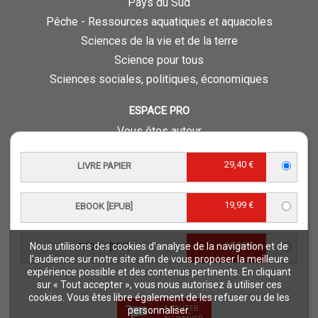
Pays du Sud
Pêche - Ressources aquatiques et aquacoles
Sciences de la vie et de la terre
Science pour tous
Sciences sociales, politiques, économiques
ESPACE PRO
Vous êtes auteur
Vous êtes journaliste
29,40 €
LIVRE PAPIER
Vous êtes libraire
Vous êtes bibliothécaire
19,99 €
Foreign rights
EBOOK [EPUB]
Procédure d'évaluation
19,99 €
Nous utilisons des cookies d’analyse de la navigation et de
EBOOK [PDF]
NOTRE SITE
l’audience sur notre site afin de vous proposer la meilleure
expérience possible et des contenus pertinents. En cliquant
Quae © 2018
sur « Tout accepter », vous nous autorisez à utiliser ces
Mentions légales
cookies. Vous êtes libre également de les refuser ou de les
AJOUTER
personnaliser.
Déclaration d'accessibilité