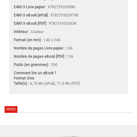
EAN13 Livre papier :
9782759203086
EAN13 eBook [ePub] :
9782759209798
EAN13 eBook [PDF] :
9782759203338
Intérieur :
Couleur
Format (en mm)
:
140 x 245
Nombre de pages
Livre papier
:
136
Nombre de pages
eBook [PDF]
:
136
Poids (en grammes) :
290
Comment lire un eBook ?
Format Onix
Taille(s) :
6,76 Mo (ePub), 71,3 Mo (PDF)
VIDÉO