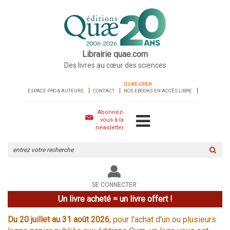
Librairie quae.com
Des livres au cœur des sciences
QUAE-OPEN
ESPACE PRO & AUTEURS
CONTACT
NOS EBOOKS EN ACCÈS LIBRE
Abonnez-
vous à la
newsletter
Rechercher
sur
le
site
SE CONNECTER
Un livre acheté = un livre offert !
Du 20 juillet au 31 août 2026
, pour l'achat d'un ou plusieurs