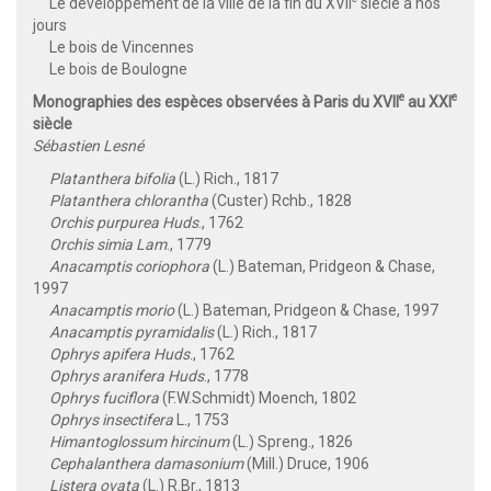
Le développement de la ville de la fin du XVII
siècle à nos
jours
Le bois de Vincennes
Le bois de Boulogne
e
e
Monographies des espèces observées à Paris du XVII
au XXI
siècle
Sébastien Lesné
Platanthera bifolia
(L.) Rich., 1817
Platanthera chlorantha
(Custer) Rchb., 1828
Orchis purpurea Huds
., 1762
Orchis simia Lam
., 1779
Anacamptis coriophora
(L.) Bateman, Pridgeon & Chase,
1997
Anacamptis morio
(L.) Bateman, Pridgeon & Chase, 1997
Anacamptis pyramidalis
(L.) Rich., 1817
Ophrys apifera Huds
., 1762
Ophrys aranifera Huds
., 1778
Ophrys fuciflora
(F.W.Schmidt) Moench, 1802
Ophrys insectifera
L., 1753
Himantoglossum hircinum
(L.) Spreng., 1826
Cephalanthera damasonium
(Mill.) Druce, 1906
Listera ovata
(L.) R.Br., 1813