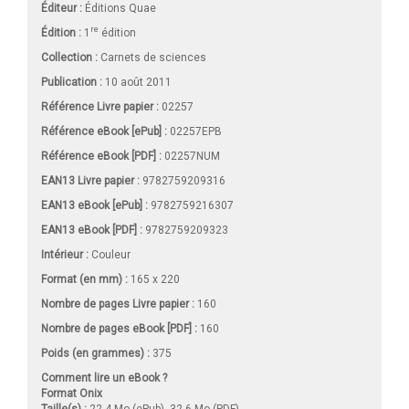
Éditeur :
Éditions Quae
re
Édition :
1
édition
Collection :
Carnets de sciences
Publication :
10 août 2011
Référence Livre papier :
02257
Référence eBook [ePub] :
02257EPB
Référence eBook [PDF] :
02257NUM
EAN13 Livre papier :
9782759209316
EAN13 eBook [ePub] :
9782759216307
EAN13 eBook [PDF] :
9782759209323
Intérieur :
Couleur
Format (en mm)
:
165 x 220
Nombre de pages
Livre papier
:
160
Nombre de pages
eBook [PDF]
:
160
Poids (en grammes) :
375
Comment lire un eBook ?
Format Onix
Taille(s) :
22,4 Mo (ePub), 32,6 Mo (PDF)