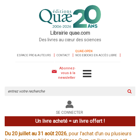
Librairie quae.com
Des livres au cœur des sciences
QUAE-OPEN
ESPACE PRO & AUTEURS
CONTACT
NOS EBOOKS EN ACCÈS LIBRE
Abonnez-
vous à la
newsletter
Rechercher
sur
le
site
SE CONNECTER
Un livre acheté = un livre offert !
Du 20 juillet au 31 août 2026
, pour l'achat d'un ou plusieurs