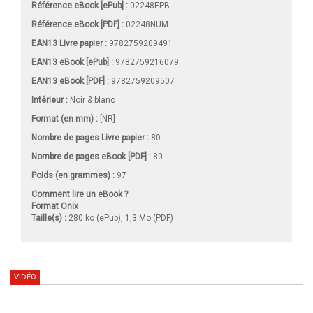
Référence eBook [ePub] :
02248EPB
Référence eBook [PDF] :
02248NUM
EAN13 Livre papier :
9782759209491
EAN13 eBook [ePub] :
9782759216079
EAN13 eBook [PDF] :
9782759209507
Intérieur :
Noir & blanc
Format (en mm)
:
[NR]
Nombre de pages
Livre papier
:
80
Nombre de pages
eBook [PDF]
:
80
Poids (en grammes) :
97
Comment lire un eBook ?
Format Onix
Taille(s) :
280 ko (ePub), 1,3 Mo (PDF)
VIDÉO