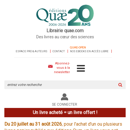
Librairie quae.com
Des livres au cœur des sciences
QUAE-OPEN
ESPACE PRO & AUTEURS
CONTACT
NOS EBOOKS EN ACCÈS LIBRE
Abonnez-
vous à la
newsletter
Rechercher
sur
le
site
SE CONNECTER
Un livre acheté = un livre offert !
Du 20 juillet au 31 août 2026
, pour l'achat d'un ou plusieurs