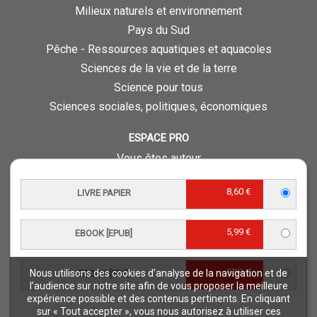
Milieux naturels et environnement
Pays du Sud
Pêche - Ressources aquatiques et aquacoles
Sciences de la vie et de la terre
Science pour tous
Sciences sociales, politiques, économiques
ESPACE PRO
Vous êtes auteur
Vous êtes journaliste
8,60 €
LIVRE PAPIER
Vous êtes libraire
Vous êtes bibliothécaire
5,99 €
EBOOK [EPUB]
Foreign rights
Procédure d'évaluation
5,99 €
Nous utilisons des cookies d’analyse de la navigation et de
EBOOK [PDF]
NOTRE SITE
l’audience sur notre site afin de vous proposer la meilleure
expérience possible et des contenus pertinents. En cliquant
Quae © 2018
sur « Tout accepter », vous nous autorisez à utiliser ces