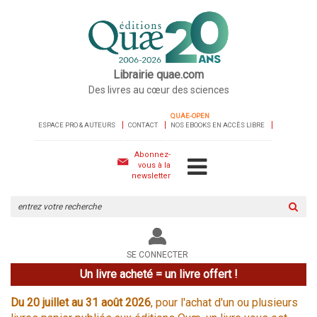
Librairie quae.com
Des livres au cœur des sciences
QUAE-OPEN
ESPACE PRO & AUTEURS
CONTACT
NOS EBOOKS EN ACCÈS LIBRE
Abonnez-
vous à la
newsletter
Rechercher
sur
le
site
SE CONNECTER
Un livre acheté = un livre offert !
Du 20 juillet au 31 août 2026
, pour l'achat d'un ou plusieurs