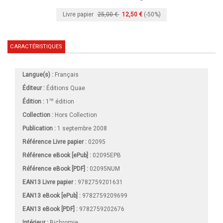
Livre papier
25,00 €
12,50 €
(-50%)
CARACTÉRISTIQUES
Langue(s) :
Français
Éditeur :
Éditions Quae
re
Édition :
1
édition
Collection :
Hors Collection
Publication :
1 septembre 2008
Référence Livre papier :
02095
Référence eBook [ePub] :
02095EPB
Référence eBook [PDF] :
02095NUM
EAN13 Livre papier :
9782759201631
EAN13 eBook [ePub] :
9782759209699
EAN13 eBook [PDF] :
9782759202676
Intérieur :
Bichromie