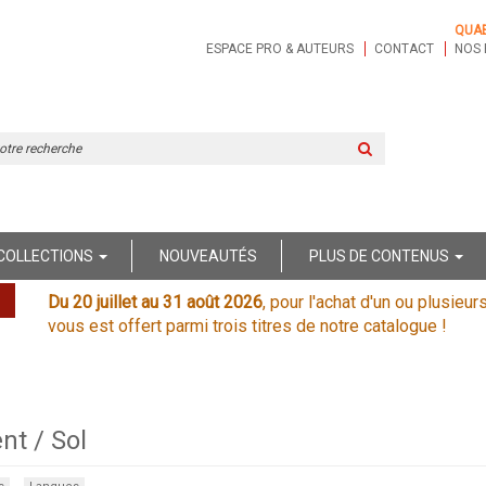
QUA
ESPACE PRO & AUTEURS
CONTACT
NOS 
Rechercher
sur
le
site
COLLECTIONS
NOUVEAUTÉS
PLUS DE CONTENUS
Du 20 juillet au 31 août 2026
, pour l'achat d'un ou plusieur
vous est offert parmi trois titres de notre catalogue !
nt / Sol