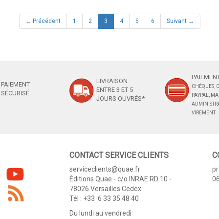
(current)
← Précédent
1
2
3
4
5
6
Suivant →
PAIEMENT
LIVRAISON
PAIEMENT
CHÈQUES, C
ENTRE 3 ET 5
SÉCURISÉ
PAYPAL, M
JOURS OUVRÉS*
ADMINISTRA
VIREMENT
CONTACT SERVICE CLIENTS
C
serviceclients@quae.fr
p
Éditions Quae - c/o INRAE RD 10 -
06
78026 Versailles Cedex
Tél : +33 6 33 35 48 40
Du lundi au vendredi