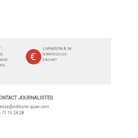
 :
LIVRAISON À 3€
B,
À PARTIR DE 50 €
ANDAT
D'ACHAT*
TIF,
ONTACT JOURNALISTES
resse@editions-quae.com
 71 15 24 28