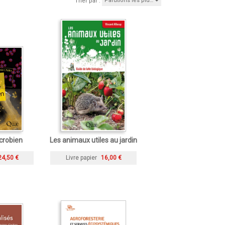
Parutions les plu…
Trier par :
crobien
Les animaux utiles au jardin
24,50 €
Livre papier
16,00 €