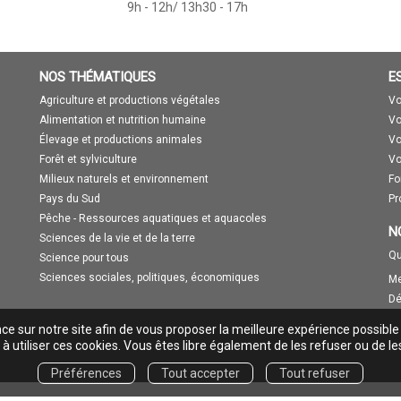
9h - 12h/ 13h30 - 17h
NOS THÉMATIQUES
E
Agriculture et productions végétales
Vo
Alimentation et nutrition humaine
Vo
Élevage et productions animales
Vo
Forêt et sylviculture
Vo
Milieux naturels et environnement
Fo
Pays du Sud
Pr
Pêche - Ressources aquatiques et aquacoles
N
Sciences de la vie et de la terre
Qu
Science pour tous
Sciences sociales, politiques, économiques
Me
Dé
nce sur notre site afin de vous proposer la meilleure expérience possible
à utiliser ces cookies. Vous êtes libre également de les refuser ou de le
Préférences
Tout accepter
Tout refuser