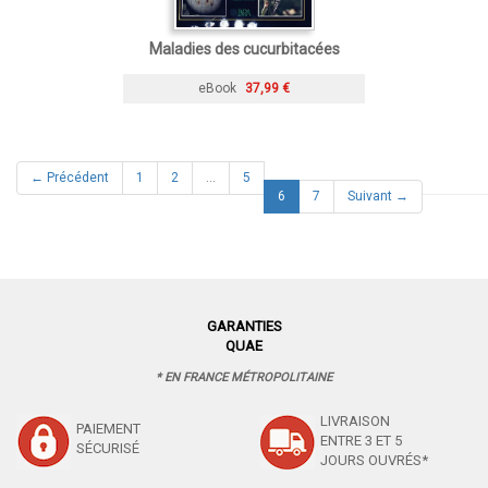
Maladies des cucurbitacées
eBook
37,99 €
← Précédent
1
2
…
5
(current)
6
7
Suivant →
GARANTIES
QUAE
* EN FRANCE MÉTROPOLITAINE
LIVRAISON
PAIEMENT
ENTRE 3 ET 5
SÉCURISÉ
JOURS OUVRÉS*