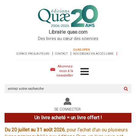
Librairie quae.com
Des livres au cœur des sciences
QUAE-OPEN
ESPACE PRO & AUTEURS
CONTACT
NOS EBOOKS EN ACCÈS LIBRE
Abonnez-
vous à la
newsletter
Rechercher
sur
le
site
SE CONNECTER
Un livre acheté = un livre offert !
Du 20 juillet au 31 août 2026
, pour l'achat d'un ou plusieurs