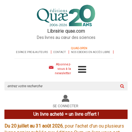
Librairie quae.com
Des livres au cœur des sciences
QUAE-OPEN
ESPACE PRO & AUTEURS
CONTACT
NOS EBOOKS EN ACCÈS LIBRE
Abonnez-
vous à la
newsletter
Rechercher
sur
le
site
SE CONNECTER
Un livre acheté = un livre offert !
Du 20 juillet au 31 août 2026
, pour l'achat d'un ou plusieurs