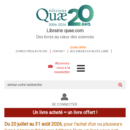
Librairie quae.com
Des livres au cœur des sciences
QUAE-OPEN
ESPACE PRO & AUTEURS
CONTACT
NOS EBOOKS EN ACCÈS LIBRE
Abonnez-
vous à la
newsletter
Rechercher
sur
le
site
SE CONNECTER
Un livre acheté = un livre offert !
Du 20 juillet au 31 août 2026
, pour l'achat d'un ou plusieurs