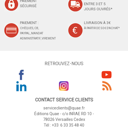
PAIEMENT
ENTRE 3 ET 5
SÉCURISÉ
JOURS OUVRÉS*
PAIEMENT :
LIVRAISON À 3€
CHÈQUES, CB,
À PARTIR DE 50 € D'ACHAT*
PAYPAL, MANDAT
ADMINISTRATIF, VIREMENT
RETROUVEZ-NOUS
CONTACT SERVICE CLIENTS
serviceclients@quae.fr
Éditions Quae - c/o INRAE RD 10 -
78026 Versailles Cedex
Tél : +33 6 33 35 48 40