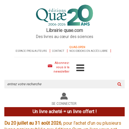
Librairie quae.com
Des livres au cœur des sciences
QUAE-OPEN
ESPACE PRO & AUTEURS
CONTACT
NOS EBOOKS EN ACCÈS LIBRE
Abonnez-
vous à la
newsletter
Rechercher
sur
le
site
SE CONNECTER
Un livre acheté = un livre offert !
Du 20 juillet au 31 août 2026
, pour l'achat d'un ou plusieurs