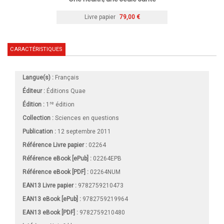
Livre papier
79,00 €
CARACTÉRISTIQUES
Langue(s) :
Français
Éditeur :
Éditions Quae
re
Édition :
1
édition
Collection :
Sciences en questions
Publication :
12 septembre 2011
Référence Livre papier :
02264
Référence eBook [ePub] :
02264EPB
Référence eBook [PDF] :
02264NUM
EAN13 Livre papier :
9782759210473
EAN13 eBook [ePub] :
9782759219964
EAN13 eBook [PDF] :
9782759210480