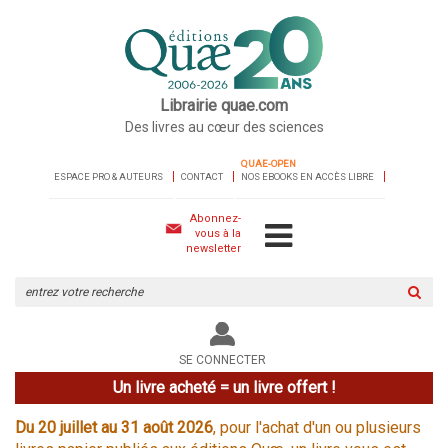
Librairie quae.com
Des livres au cœur des sciences
QUAE-OPEN
ESPACE PRO & AUTEURS
CONTACT
NOS EBOOKS EN ACCÈS LIBRE
Abonnez-
vous à la
newsletter
Rechercher
sur
le
site
SE CONNECTER
Un livre acheté = un livre offert !
Du 20 juillet au 31 août 2026
, pour l'achat d'un ou plusieurs