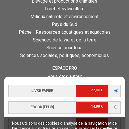
Élevage et productions animales
Forêt et sylviculture
Milieux naturels et environnement
Pays du Sud
Pêche - Ressources aquatiques et aquacoles
Sciences de la vie et de la terre
Science pour tous
Sciences sociales, politiques, économiques
ESPACE PRO
Vous êtes auteur
Vous êtes journaliste
22,00 €
LIVRE PAPIER
Vous êtes libraire
Vous êtes bibliothécaire
14,99 €
Foreign rights
EBOOK [EPUB]
Procédure d'évaluation
14,99 €
Nous utilisons des cookies d’analyse de la navigation et de
EBOOK [PDF]
NOTRE SITE
l’audience sur notre site afin de vous proposer la meilleure