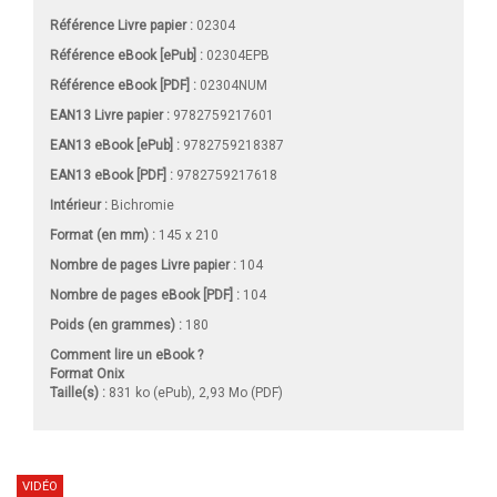
Référence Livre papier :
02304
Référence eBook [ePub] :
02304EPB
Référence eBook [PDF] :
02304NUM
EAN13 Livre papier :
9782759217601
EAN13 eBook [ePub] :
9782759218387
EAN13 eBook [PDF] :
9782759217618
Intérieur :
Bichromie
Format (en mm)
:
145 x 210
Nombre de pages
Livre papier
:
104
Nombre de pages
eBook [PDF]
:
104
Poids (en grammes) :
180
Comment lire un eBook ?
Format Onix
Taille(s) :
831 ko (ePub), 2,93 Mo (PDF)
VIDÉO