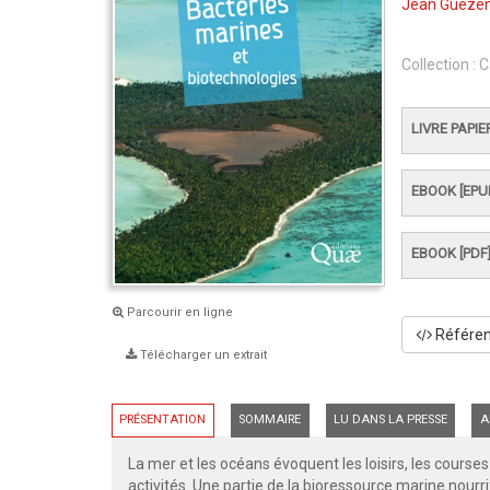
Jean Guéze
Collection :
C
LIVRE PAPIE
EBOOK [EPU
EBOOK [PDF
Parcourir en ligne
Référenc
Télécharger un extrait
PRÉSENTATION
SOMMAIRE
LU DANS LA PRESSE
A
La mer et les océans évoquent les loisirs, les cour
activités. Une partie de la bioressource marine nourr