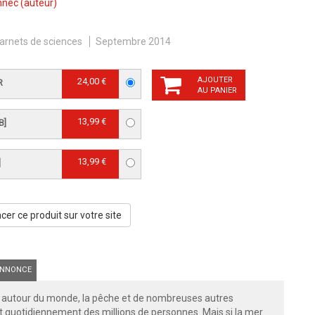
nnec
(auteur)
arnets de sciences
Septembre 2014
AJOUTER
24,00 €
R
AU PANIER
13,99 €
B]
13,99 €
]
er ce produit sur votre site
NNONCE
ses autour du monde, la pêche et de nombreuses autres
it quotidiennement des millions de personnes. Mais si la mer