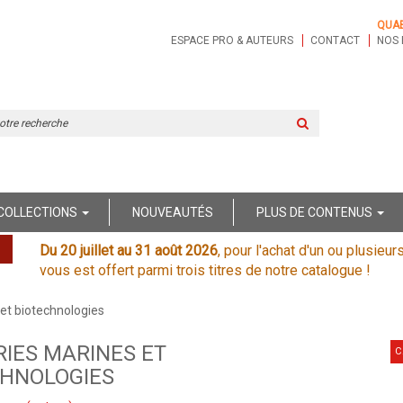
QUA
ESPACE PRO & AUTEURS
CONTACT
NOS 
Rechercher
sur
le
site
COLLECTIONS
NOUVEAUTÉS
PLUS DE CONTENUS
Du 20 juillet au 31 août 2026
, pour l'achat d'un ou plusieur
vous est offert parmi trois titres de notre catalogue !
et biotechnologies
IES MARINES ET
C
CHNOLOGIES