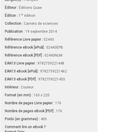
Éditeur :
Éditions Quae
re
Édition :
1
édition
Collection :
Carnets de sciences
Publication :
19 septembre 2014
Référence Livre papier :
02443
Référence eBook [ePub] :
02443EPB
Référence eBook [PDF] :
02443NUM
EAN13 Livre papier :
9782759221448
EAN13 eBook [ePub] :
9782759221462
EAN13 eBook [PDF] :
9782759221455
Intérieur :
Couleur
Format (en mm)
:
165 x 220
Nombre de pages
Livre papier
:
176
Nombre de pages
eBook [PDF]
:
176
Poids (en grammes) :
400
Comment lire un eBook ?
Format Onix