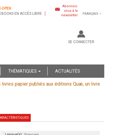
Abonnez-
E-OPEN
vous à la
EBOOKS EN ACCÈS LIBRE
FRANÇAIS
newsletter
SE CONNECTER
THÉMATIQUES
ACTUALITÉS
s livres papier publiés aux éditions Quæ, un livre
ARACTÉRISTIQUES
Langue(s) :
Français