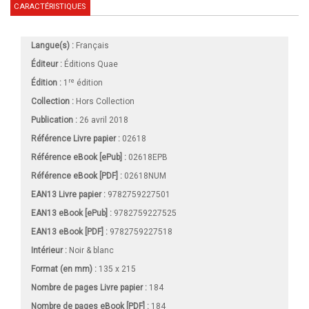
CARACTÉRISTIQUES
Langue(s) :
Français
Éditeur :
Éditions Quae
re
Édition :
1
édition
Collection :
Hors Collection
Publication :
26 avril 2018
Référence Livre papier :
02618
Référence eBook [ePub] :
02618EPB
Référence eBook [PDF] :
02618NUM
EAN13 Livre papier :
9782759227501
EAN13 eBook [ePub] :
9782759227525
EAN13 eBook [PDF] :
9782759227518
Intérieur :
Noir & blanc
Format (en mm)
:
135 x 215
Nombre de pages
Livre papier
:
184
Nombre de pages
eBook [PDF]
:
184