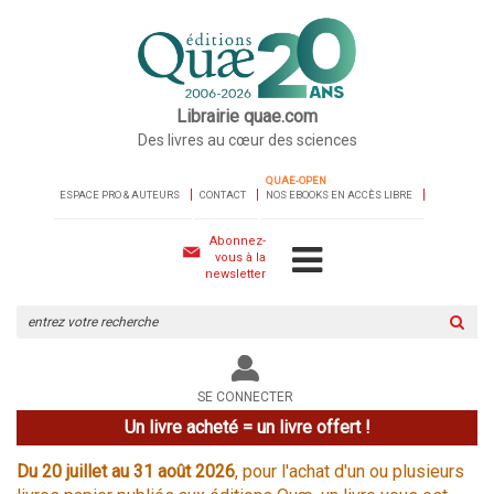
Librairie quae.com
Des livres au cœur des sciences
QUAE-OPEN
ESPACE PRO & AUTEURS
CONTACT
NOS EBOOKS EN ACCÈS LIBRE
Abonnez-
vous à la
newsletter
Rechercher
sur
le
site
SE CONNECTER
Un livre acheté = un livre offert !
Du 20 juillet au 31 août 2026
, pour l'achat d'un ou plusieurs