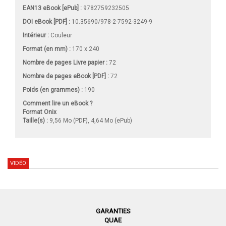
EAN13 eBook [ePub] :
9782759232505
DOI eBook [PDF] :
10.35690/978-2-7592-3249-9
Intérieur :
Couleur
Format (en mm)
:
170 x 240
Nombre de pages
Livre papier
:
72
Nombre de pages
eBook [PDF]
:
72
Poids (en grammes) :
190
Comment lire un eBook ?
Format Onix
Taille(s) :
9,56 Mo (PDF), 4,64 Mo (ePub)
VIDÉO
GARANTIES
QUAE