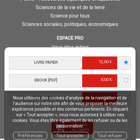
Sciences de la vie et de la terre
Science pour tous
Sciences sociales, politiques, économiques
ESPACE PRO
Vous êtes auteur
Vous êtes journaliste
12,00 €
LIVRE PAPIER
Vous êtes libraire
Vous êtes bibliothécaire
0,00 €
Foreign rights
EBOOK [PDF]
Procédure d'évaluation
0,00 €
Nous utilisons des cookies d’analyse de la navigation et de
EBOOK [EPUB]
NOTRE SITE
l’audience sur notre site afin de vous proposer la meilleure
expérience possible et des contenus pertinents. En cliquant
Quae © 2018
sur « Tout accepter », vous nous autorisez à utiliser ces
Mentions légales
cookies. Vous êtes libre également de les refuser ou de les
AJOUTER
personnaliser.
Déclaration d'accessibilité
AU PANIER
Préférences
Tout accepter
Tout refuser