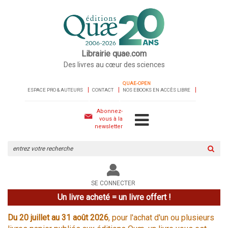
Librairie quae.com
Des livres au cœur des sciences
QUAE-OPEN
ESPACE PRO & AUTEURS
CONTACT
NOS EBOOKS EN ACCÈS LIBRE
Abonnez-
vous à la
newsletter
Rechercher
sur
le
site
SE CONNECTER
Un livre acheté = un livre offert !
Du 20 juillet au 31 août 2026
, pour l'achat d'un ou plusieurs