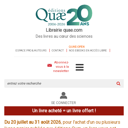
Librairie quae.com
Des livres au cœur des sciences
QUAE-OPEN
ESPACE PRO & AUTEURS
CONTACT
NOS EBOOKS EN ACCÈS LIBRE
Abonnez-
vous à la
newsletter
Rechercher
sur
le
site
SE CONNECTER
Un livre acheté = un livre offert !
Du 20 juillet au 31 août 2026
, pour l'achat d'un ou plusieurs