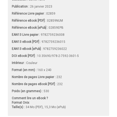
Publication :
26 janvier 2023
Référence Livre papier :
02859
Référence eBook [PDF] :
02859NUM
Référence eBook [ePub] :
02859EPB
EAN13 Livre papier :
9782759236008
EAN13 eBook [PDF] :
9782759236015
EAN13 eBook [ePub] :
9782759236022
DOI eBook [PDF] :
10.35690/978-2-7592-3601-5
Intérieur :
Couleur
Format (en mm)
:
160 x 240
Nombre de pages
Livre papier
:
232
Nombre de pages
eBook [PDF]
:
232
Poids (en grammes) :
530
Comment lire un eBook ?
Format Onix
Taille(s) :
34 Mo (PDF), 15,3 Mo (ePub)