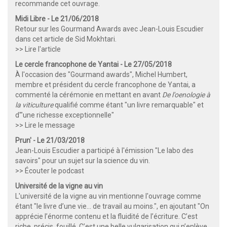
recommande cet ouvrage.
Midi Libre - Le 21/06/2018
Retour sur les Gourmand Awards avec Jean-Louis Escudier
dans cet article de Sid Mokhtari.
>> Lire l'article
Le cercle francophone de Yantai - Le 27/05/2018
À l'occasion des "Gourmand awards", Michel Humbert,
membre et président du cercle francophone de Yantai, a
commenté la cérémonie en mettant en avant
De l'oenologie à
la viticulture
qualifié comme étant "un livre remarquable" et
d'"une richesse exceptionnelle"
>> Lire le message
Prun' - Le 21/03/2018
Jean-Louis Escudier a participé à l'émission "Le labo des
savoirs" pour un sujet sur la science du vin.
>> Écouter le podcast
Université de la vigne au vin
L'université de la vigne au vin mentionne l'ouvrage comme
étant "le livre d’une vie… de travail au moins.", en ajoutant "On
apprécie l’énorme contenu et la fluidité de l’écriture. C’est
riche, précis, fouillé. C’est une belle vulgarisation qui n’enlève