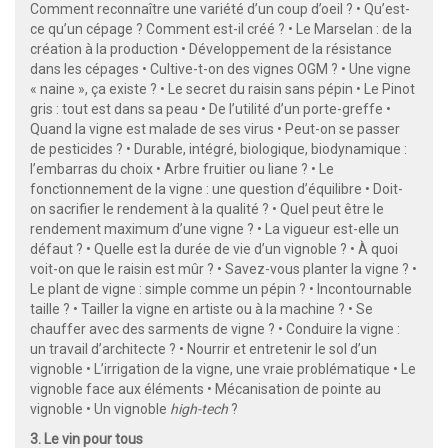
Comment reconnaître une variété d’un coup d’oeil ? • Qu’est-
ce qu’un cépage ? Comment est-il créé ? • Le Marselan : de la
création à la production • Développement de la résistance
dans les cépages • Cultive-t-on des vignes OGM ? • Une vigne
« naine », ça existe ? • Le secret du raisin sans pépin • Le Pinot
gris : tout est dans sa peau • De l’utilité d’un porte-greffe •
Quand la vigne est malade de ses virus • Peut-on se passer
de pesticides ? • Durable, intégré, biologique, biodynamique :
l’embarras du choix • Arbre fruitier ou liane ? • Le
fonctionnement de la vigne : une question d’équilibre • Doit-
on sacrifier le rendement à la qualité ? • Quel peut être le
rendement maximum d’une vigne ? • La vigueur est-elle un
défaut ? • Quelle est la durée de vie d’un vignoble ? • À quoi
voit-on que le raisin est mûr ? • Savez-vous planter la vigne ? •
Le plant de vigne : simple comme un pépin ? • Incontournable
taille ? • Tailler la vigne en artiste ou à la machine ? • Se
chauffer avec des sarments de vigne ? • Conduire la vigne :
un travail d’architecte ? • Nourrir et entretenir le sol d’un
vignoble • L’irrigation de la vigne, une vraie problématique • Le
vignoble face aux éléments • Mécanisation de pointe au
vignoble • Un vignoble
high-tech
?
3. Le vin pour tous