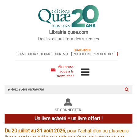
Librairie quae.com
Des livres au cœur des sciences
QUAE-OPEN
ESPACE PRO & AUTEURS
CONTACT
NOS EBOOKS EN ACCÈS LIBRE
Abonnez-
vous à la
newsletter
Rechercher
sur
le
site
SE CONNECTER
Un livre acheté = un livre offert !
Du 20 juillet au 31 août 2026
, pour l'achat d'un ou plusieurs