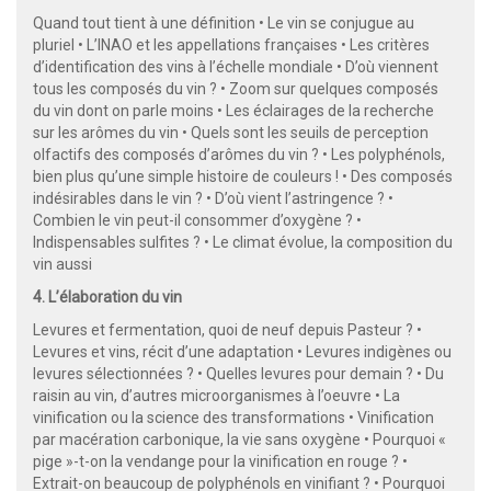
Quand tout tient à une définition • Le vin se conjugue au
pluriel • L’INAO et les appellations françaises • Les critères
d’identification des vins à l’échelle mondiale • D’où viennent
tous les composés du vin ? • Zoom sur quelques composés
du vin dont on parle moins • Les éclairages de la recherche
sur les arômes du vin • Quels sont les seuils de perception
olfactifs des composés d’arômes du vin ? • Les polyphénols,
bien plus qu’une simple histoire de couleurs ! • Des composés
indésirables dans le vin ? • D’où vient l’astringence ? •
Combien le vin peut-il consommer d’oxygène ? •
Indispensables sulfites ? • Le climat évolue, la composition du
vin aussi
4. L’élaboration du vin
Levures et fermentation, quoi de neuf depuis Pasteur ? •
Levures et vins, récit d’une adaptation • Levures indigènes ou
levures sélectionnées ? • Quelles levures pour demain ? • Du
raisin au vin, d’autres microorganismes à l’oeuvre • La
vinification ou la science des transformations • Vinification
par macération carbonique, la vie sans oxygène • Pourquoi «
pige »-t-on la vendange pour la vinification en rouge ? •
Extrait-on beaucoup de polyphénols en vinifiant ? • Pourquoi