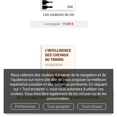
Les couleurs du vin
Livre papier
19,00 €
Nous utilisons des cookies d’analyse de la navigation et de
l’audience sur notre site afin de vous proposer la meilleure
expérience possible et des contenus pertinents. En cliquant
sur « Tout accepter », vous nous autorisez à utiliser ces
cookies. Vous êtes libre également de les refuser ou de les
Le produit n'est pas encore disponible à la vente.
personnaliser.
L'intelligence des chevaux au travail
Préférences
Tout accepter
Tout refuser
Livre papier
19,50 €