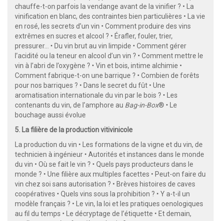
chauffe-t-on parfois la vendange avant de la vinifier ? • La
vinification en blanc, des contraintes bien particulières • La vie
en rosé, les secrets d’un vin • Comment produire des vins
extrêmes en sucres et alcool ? • Érafler, fouler, trier,
pressurer… • Du vin brut au vin limpide • Comment gérer
l’acidité ou la teneur en alcool d’un vin ? • Comment mettre le
vin à l’abri de l’oxygène ? • Vin et bois, intime alchimie •
Comment fabrique-t-on une barrique ? • Combien de forêts
pour nos barriques ? • Dans le secret du fût • Une
aromatisation internationale du vin par le bois ? • Les
contenants du vin, de l’amphore au
Bag-in-Box
® • Le
bouchage aussi évolue
5. La filière de la production vitivinicole
La production du vin • Les formations de la vigne et du vin, de
technicien à ingénieur • Autorités et instances dans le monde
du vin • Où se fait le vin ? • Quels pays producteurs dans le
monde ? • Une filière aux multiples facettes • Peut-on faire du
vin chez soi sans autorisation ? • Brèves histoires de caves
coopératives • Quels vins sous la prohibition ? • Y a-t-il un
modèle français ? • Le vin, la loi et les pratiques oenologiques
au fil du temps • Le décryptage de l’étiquette • Et demain,