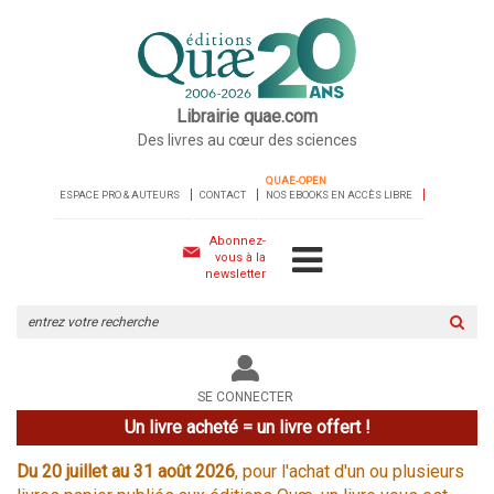
Librairie quae.com
Des livres au cœur des sciences
QUAE-OPEN
ESPACE PRO & AUTEURS
CONTACT
NOS EBOOKS EN ACCÈS LIBRE
Abonnez-
vous à la
newsletter
Rechercher
sur
le
site
SE CONNECTER
Un livre acheté = un livre offert !
Du 20 juillet au 31 août 2026
, pour l'achat d'un ou plusieurs