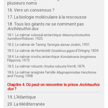
plusieurs noms
16. Vers un consensus ?
17. La biologie moléculaire à la rescousse
18. Tous les géants ne se nomment pas
Architeuthis dux
18.1. Le calmar colossal antarctique
Mesonychoteuthis
hamiltoni
Robson, 1925
18.2. Le calmar de Taning
Taningia danae
Joubin, 1931
18.3. Le calmar de Humboldt
Dosidicus gigas
d’Orbigny, 1834
18.4. Le calmar crochu antarctique
Kondakowia longimana
Filippova, 1972
18.5. Le calmar robuste
Onykia robusta
Verrill, 1876
18.6. Le calmar araignée famille
Magnapinnidae Vecchione
and Young, 1998
Chapitre 4. Où peut-on rencontrer le prince
Architeuthis
dux
?
19. L’Atlantique
20. La Méditerranée