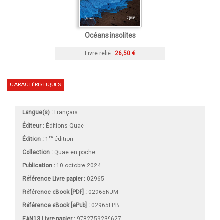
Océans insolites
Livre relié
26,50 €
CARACTÉRISTIQUES
Langue(s) :
Français
Éditeur :
Éditions Quae
re
Édition :
1
édition
Collection :
Quae en poche
Publication :
10 octobre 2024
Référence Livre papier :
02965
Référence eBook [PDF] :
02965NUM
Référence eBook [ePub] :
02965EPB
EAN13 Livre papier :
9782759239627