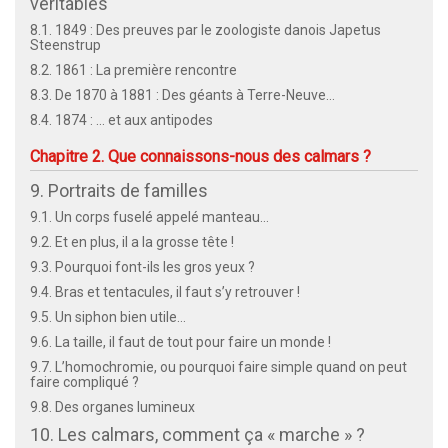
véritables
8.1. 1849 : Des preuves par le zoologiste danois Japetus
Steenstrup
8.2. 1861 : La première rencontre
8.3. De 1870 à 1881 : Des géants à Terre-Neuve…
8.4. 1874 : … et aux antipodes
Chapitre 2. Que connaissons-nous des calmars ?
9. Portraits de familles
9.1. Un corps fuselé appelé manteau…
9.2. Et en plus, il a la grosse tête !
9.3. Pourquoi font-ils les gros yeux ?
9.4. Bras et tentacules, il faut s’y retrouver !
9.5. Un siphon bien utile…
9.6. La taille, il faut de tout pour faire un monde !
9.7. L’homochromie, ou pourquoi faire simple quand on peut
faire compliqué ?
9.8. Des organes lumineux
10. Les calmars, comment ça « marche » ?