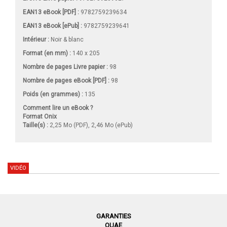
EAN13 eBook [PDF] :
9782759239634
EAN13 eBook [ePub] :
9782759239641
Intérieur :
Noir & blanc
Format (en mm)
:
140 x 205
Nombre de pages
Livre papier
:
98
Nombre de pages
eBook [PDF]
:
98
Poids (en grammes) :
135
Comment lire un eBook ?
Format Onix
Taille(s) :
2,25 Mo (PDF), 2,46 Mo (ePub)
VIDÉO
GARANTIES
QUAE