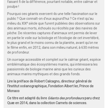
faisant fi de la différence, pourtant notable, entre calmar et
poulpe !
Pourquoi ces géants exercent-ils une telle fascination sur le
public ? Que connaît-on d’eux aujourd’hui ? Ce n’est qu’au
e
milieu du XIX
siècle que furent publiées des observations sur
des animaux morts, échoués ou récoltés par des navires de
pêche. De récentes captures d’animaux ont permis de lever
en partie le voile sur la biologie et l’écologie de cet invertébré,
le plus grand et le moins connu de la planète, avant qu’on ne
le filme enfin, en 2012, dans son milieu naturel, à 630 mètres
de profondeur.
Un ouvrage accessible et complet sur le calmar géant, espèce
emblématique des écosystèmes marins, qui intéressera les
passionnés de biologie marine ainsi que les curieux des
animaux marins mythiques et des grands fonds.
Lire la préface de Robert Calcagno, directeur général de
l’Institut océanographique, Fondation Albert Ier, Prince de
Monaco
Ce titre est adapté du livre
Géants des profondeurs
paru chez
Quæ en 2014, dans la collection Carnets de sciences.