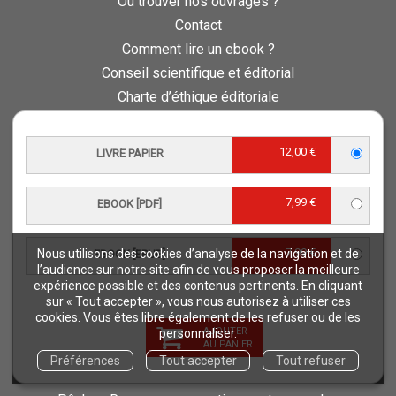
Où trouver nos ouvrages ?
Contact
Comment lire un ebook ?
Conseil scientifique et éditorial
Charte d’éthique éditoriale
Questions fréquentes
Protection de vos données personnelles - RGPD
12,00 €
LIVRE PAPIER
QUAE RECRUTE
Retours et commandes
7,99 €
EBOOK [PDF]
NOS THÉMATIQUES
7,99 €
Nous utilisons des cookies d’analyse de la navigation et de
EBOOK [EPUB]
Agriculture et productions végétales
l’audience sur notre site afin de vous proposer la meilleure
Alimentation et nutrition humaine
expérience possible et des contenus pertinents. En cliquant
sur « Tout accepter », vous nous autorisez à utiliser ces
Élevage et productions animales
cookies. Vous êtes libre également de les refuser ou de les
Forêt et sylviculture
AJOUTER
personnaliser.
AU PANIER
Milieux naturels et environnement
Préférences
Tout accepter
Tout refuser
Pays du Sud