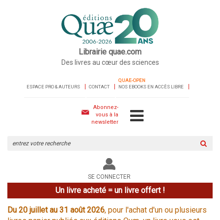
Librairie quae.com
Des livres au cœur des sciences
QUAE-OPEN
ESPACE PRO & AUTEURS
CONTACT
NOS EBOOKS EN ACCÈS LIBRE
Abonnez-
vous à la
newsletter
Rechercher
sur
le
site
SE CONNECTER
Un livre acheté = un livre offert !
Du 20 juillet au 31 août 2026
, pour l'achat d'un ou plusieurs