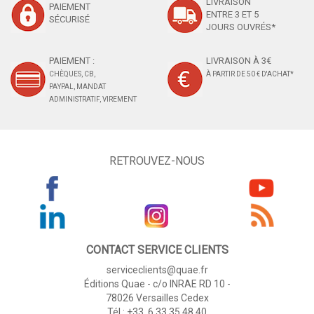
LIVRAISON
PAIEMENT
ENTRE 3 ET 5
SÉCURISÉ
JOURS OUVRÉS*
PAIEMENT :
LIVRAISON À 3€
CHÈQUES, CB,
À PARTIR DE 50 € D'ACHAT*
PAYPAL, MANDAT
ADMINISTRATIF, VIREMENT
RETROUVEZ-NOUS
CONTACT SERVICE CLIENTS
serviceclients@quae.fr
Éditions Quae - c/o INRAE RD 10 -
78026 Versailles Cedex
Tél : +33 6 33 35 48 40