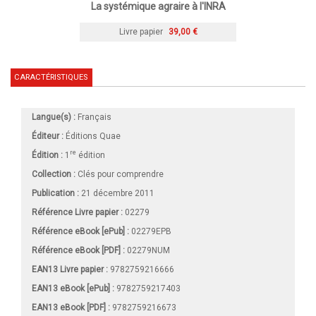
La systémique agraire à l'INRA
Livre papier
39,00 €
CARACTÉRISTIQUES
Langue(s) :
Français
Éditeur :
Éditions Quae
re
Édition :
1
édition
Collection :
Clés pour comprendre
Publication :
21 décembre 2011
Référence Livre papier :
02279
Référence eBook [ePub] :
02279EPB
Référence eBook [PDF] :
02279NUM
EAN13 Livre papier :
9782759216666
EAN13 eBook [ePub] :
9782759217403
EAN13 eBook [PDF] :
9782759216673