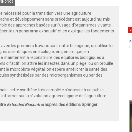
NNONCE
 nécessité pour la transition vers une agriculture
erche et développement sans précédent est aujourd’hui mis
mble des approches basées sur l’usage d’organismes vivants
V
 présente un panorama exhaustif et en explique les fondements
P
 avec les premiers travaux sur la lutte biologique, qui utilise les
L
ogrès scientifiques en écologie, en génomique, en
he maintenant à reconstruire des équilibres biologiques à
s olfactif, on attire les insectes dans un piège, ou on brouille
iant le microbiote végétal, on espère améliorer la santé des
cules synthétisées par des microorganismes ou par des
nale, cette synthèse très complète s’adresse à un public
’informer sur la révolution agroécologique de l’agriculture.
itre
Extended Biocontrol
auprès des éditions Springer