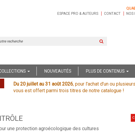
QUA
ESPACE PRO & AUTEURS
CONTACT
NOS 
Rechercher
sur
le
site
COLLECTIONS
NOUVEAUTÉS
PLUS DE CONTENUS
Du 20 juillet au 31 août 2026
, pour l'achat d'un ou plusieur
vous est offert parmi trois titres de notre catalogue !
NTRÔLE
C
ur une protection agroécologique des cultures