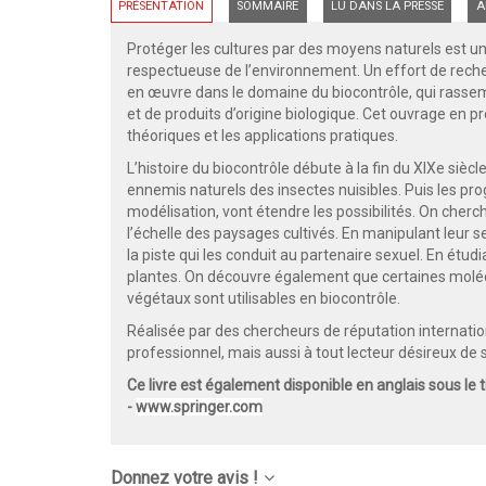
PRÉSENTATION
SOMMAIRE
LU DANS LA PRESSE
A
Protéger les cultures par des moyens naturels est une
respectueuse de l’environnement. Un effort de rech
en œuvre dans le domaine du biocontrôle, qui rasse
et de produits d’origine biologique. Cet ouvrage en
théoriques et les applications pratiques.
L’histoire du biocontrôle débute à la fin du XIXe siècle
ennemis naturels des insectes nuisibles. Puis les pr
modélisation, vont étendre les possibilités. On cherc
l’échelle des paysages cultivés. En manipulant leur sen
la piste qui les conduit au partenaire sexuel. En étud
plantes. On découvre également que certaines molé
végétaux sont utilisables en biocontrôle.
Réalisée par des chercheurs de réputation internatio
professionnel, mais aussi à tout lecteur désireux de s
Ce livre est également disponible en anglais sous le t
-
www.springer.com
Donnez votre avis !