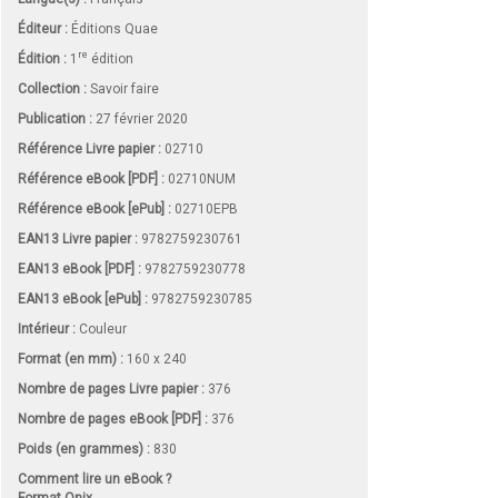
Éditeur :
Éditions Quae
re
Édition :
1
édition
Collection :
Savoir faire
Publication :
27 février 2020
Référence Livre papier :
02710
Référence eBook [PDF] :
02710NUM
Référence eBook [ePub] :
02710EPB
EAN13 Livre papier :
9782759230761
EAN13 eBook [PDF] :
9782759230778
EAN13 eBook [ePub] :
9782759230785
Intérieur :
Couleur
Format (en mm)
:
160 x 240
Nombre de pages
Livre papier
:
376
Nombre de pages
eBook [PDF]
:
376
Poids (en grammes) :
830
Comment lire un eBook ?
Format Onix