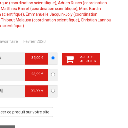
ergue
(coordination scientifique),
Adrien Rusch
(coordination
,
Matthieu Barret
(coordination scientifique),
Marc Bardin
 scientifique),
Emmanuelle Jacquin-Joly
(coordination
,
Thibaut Malausa
(coordination scientifique),
Christian Lannou
 scientifique)
avoir faire
Février 2020
AJOUTER
35,00 €
R
AU PANIER
23,99 €
]
23,99 €
B]
er ce produit sur votre site