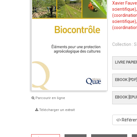
Xavier Fauv
scientifique)
(coordination
scientifique)
(coordination
Collection :
S
LIVRE PAPIE
EBOOK [PDF
EBOOK [EPU
Parcourir en ligne
Télécharger un extrait
Référenc