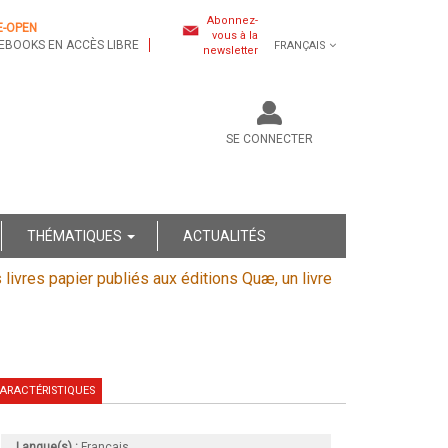
Abonnez-
E-OPEN
vous à la
EBOOKS EN ACCÈS LIBRE
FRANÇAIS
newsletter
SE CONNECTER
THÉMATIQUES
ACTUALITÉS
s livres papier publiés aux éditions Quæ, un livre
ARACTÉRISTIQUES
Langue(s) :
Français