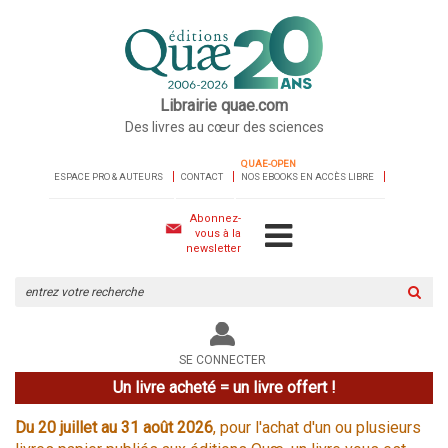
Librairie quae.com
Des livres au cœur des sciences
QUAE-OPEN
ESPACE PRO & AUTEURS
CONTACT
NOS EBOOKS EN ACCÈS LIBRE
Abonnez-
vous à la
newsletter
Rechercher
sur
le
site
SE CONNECTER
Un livre acheté = un livre offert !
Du 20 juillet au 31 août 2026
, pour l'achat d'un ou plusieurs