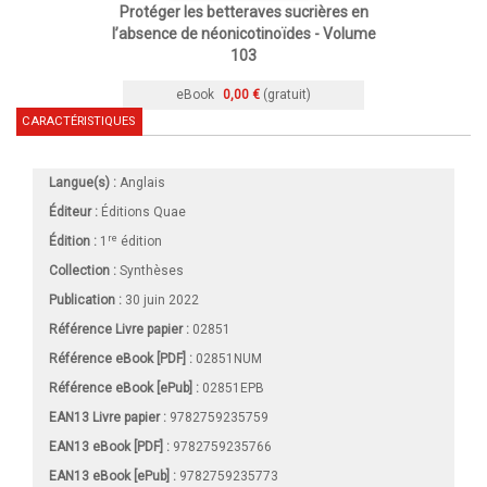
Protéger les betteraves sucrières en
l’absence de néonicotinoïdes - Volume
103
eBook
0,00 €
(gratuit)
CARACTÉRISTIQUES
Langue(s) :
Anglais
Éditeur :
Éditions Quae
re
Édition :
1
édition
Collection :
Synthèses
Publication :
30 juin 2022
Référence Livre papier :
02851
Référence eBook [PDF] :
02851NUM
Référence eBook [ePub] :
02851EPB
EAN13 Livre papier :
9782759235759
EAN13 eBook [PDF] :
9782759235766
EAN13 eBook [ePub] :
9782759235773