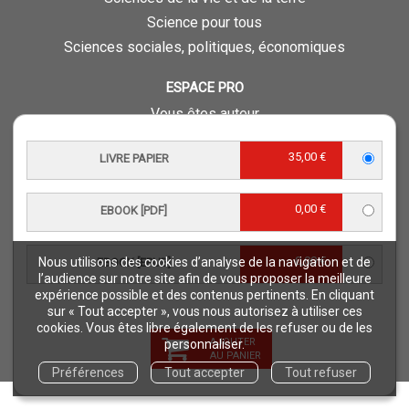
Science pour tous
Sciences sociales, politiques, économiques
ESPACE PRO
Vous êtes auteur
Vous êtes journaliste
35,00 €
LIVRE PAPIER
Vous êtes libraire
Vous êtes bibliothécaire
0,00 €
EBOOK [PDF]
Foreign rights
Procédure d'évaluation
0,00 €
Nous utilisons des cookies d’analyse de la navigation et de
EBOOK [EPUB]
NOTRE SITE
l’audience sur notre site afin de vous proposer la meilleure
expérience possible et des contenus pertinents. En cliquant
Quae © 2018
sur « Tout accepter », vous nous autorisez à utiliser ces
Mentions légales
cookies. Vous êtes libre également de les refuser ou de les
AJOUTER
personnaliser.
Déclaration d'accessibilité
AU PANIER
Préférences
Tout accepter
Tout refuser