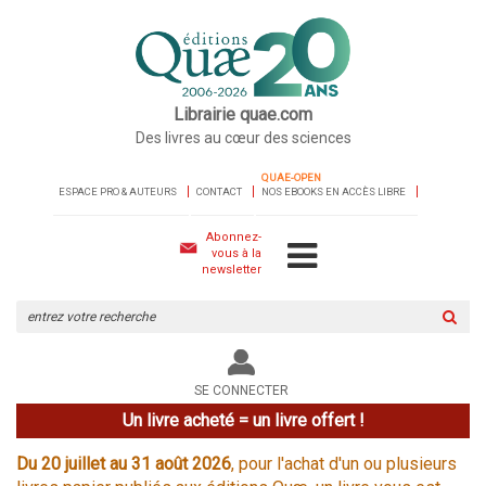
Librairie quae.com
Des livres au cœur des sciences
QUAE-OPEN
ESPACE PRO & AUTEURS
CONTACT
NOS EBOOKS EN ACCÈS LIBRE
Abonnez-
vous à la
newsletter
Rechercher
sur
le
site
SE CONNECTER
Un livre acheté = un livre offert !
Du 20 juillet au 31 août 2026
, pour l'achat d'un ou plusieurs