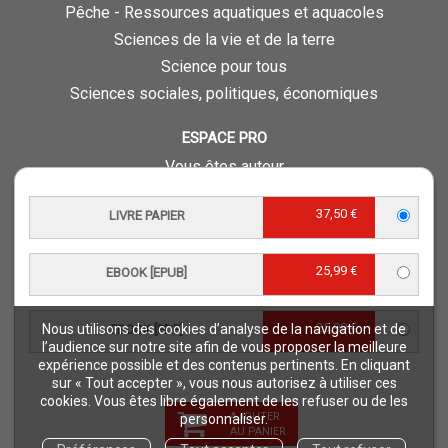
Pêche - Ressources aquatiques et aquacoles
Sciences de la vie et de la terre
Science pour tous
Sciences sociales, politiques, économiques
ESPACE PRO
Vous êtes auteur
Vous êtes journaliste
37,50 €
LIVRE PAPIER
Vous êtes libraire
Vous êtes bibliothécaire
25,99 €
Foreign rights
EBOOK [EPUB]
Procédure d'évaluation
25,99 €
Nous utilisons des cookies d’analyse de la navigation et de
EBOOK [PDF]
NOTRE SITE
l’audience sur notre site afin de vous proposer la meilleure
expérience possible et des contenus pertinents. En cliquant
Quae © 2018
sur « Tout accepter », vous nous autorisez à utiliser ces
Mentions légales
cookies. Vous êtes libre également de les refuser ou de les
AJOUTER
personnaliser.
Déclaration d'accessibilité
AU PANIER