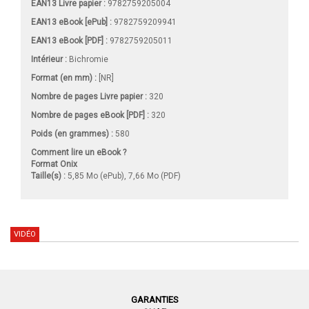
EAN13 Livre papier :
9782759205004
EAN13 eBook [ePub] :
9782759209941
EAN13 eBook [PDF] :
9782759205011
Intérieur :
Bichromie
Format (en mm)
:
[NR]
Nombre de pages
Livre papier
:
320
Nombre de pages
eBook [PDF]
:
320
Poids (en grammes) :
580
Comment lire un eBook ?
Format Onix
Taille(s) :
5,85 Mo (ePub), 7,66 Mo (PDF)
VIDÉO
GARANTIES