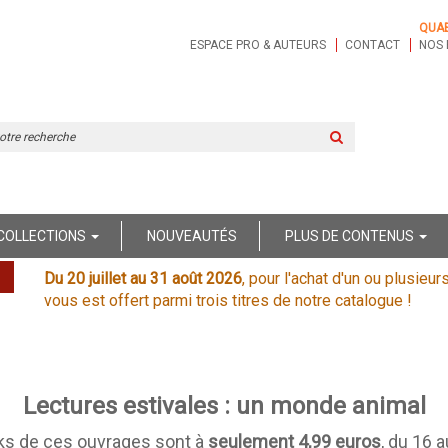
QUA
ESPACE PRO & AUTEURS
CONTACT
NOS 
Rechercher
sur
le
site
COLLECTIONS
NOUVEAUTÉS
PLUS DE CONTENUS
Du 20 juillet au 31 août 2026
, pour l'achat d'un ou plusieur
vous est offert parmi trois titres de notre catalogue !
Lectures estivales : un monde animal
ks de ces ouvrages sont à
seulement 4,99 euros
, du 16 