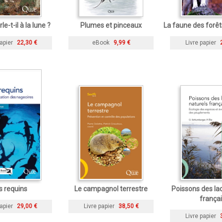
le-t-il à la lune ?
Plumes et pinceaux
La faune des forê
apier
22,30 €
eBook
9,99 €
Livre papier
s requins
Le campagnol terrestre
Poissons des la
frança
apier
29,00 €
Livre papier
38,50 €
Livre papier