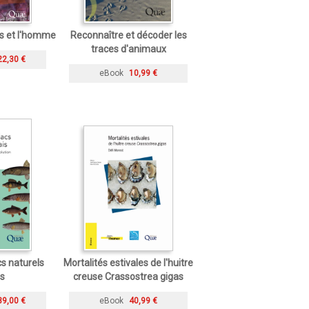
ts et l'homme
Reconnaître et décoder les
traces d'animaux
22,30 €
eBook
10,99 €
cs naturels
Mortalités estivales de l'huitre
is
creuse Crassostrea gigas
39,00 €
eBook
40,99 €