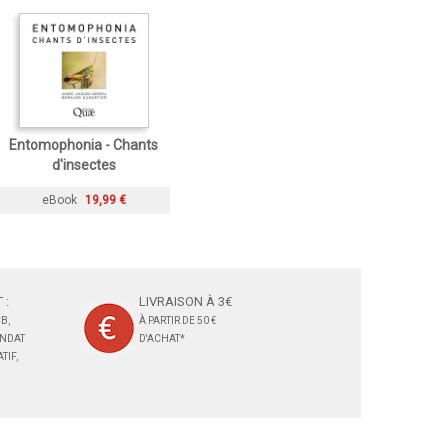
Entomophonia - Chants
d'insectes
eBook
19,99 €
 :
LIVRAISON À 3€
B,
À PARTIR DE 50 €
ANDAT
D'ACHAT*
TIF,