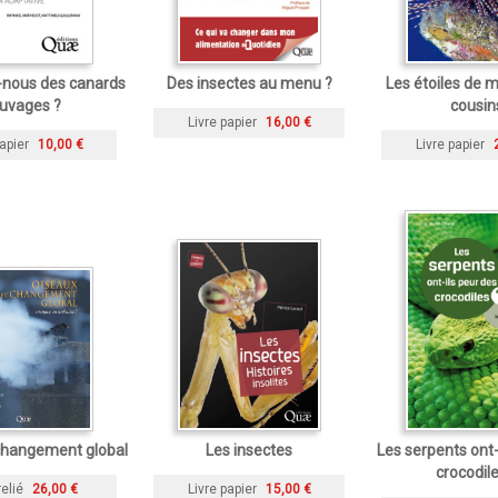
-nous des canards
Des insectes au menu ?
Les étoiles de m
uvages ?
cousin
Livre papier
16,00 €
apier
10,00 €
Livre papier
changement global
Les insectes
Les serpents ont-
crocodile
relié
26,00 €
Livre papier
15,00 €