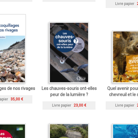
Livre papier
ges de nos rivages
Les chauves-souris ont-elles
Quel avenir pour 
peur de la lumière ?
chevreuil et le 
apier
35,00 €
Livre papier
23,00 €
Livre papier