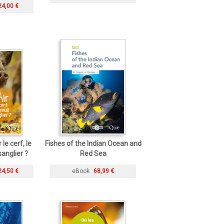
24,00 €
le cerf, le
Fishes of the Indian Ocean and
sanglier ?
Red Sea
24,50 €
eBook
68,99 €