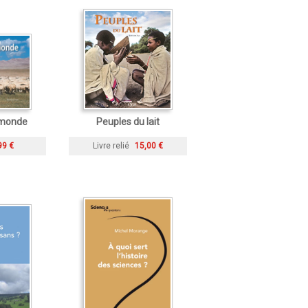
 monde
Peuples du lait
99 €
Livre relié
15,00 €