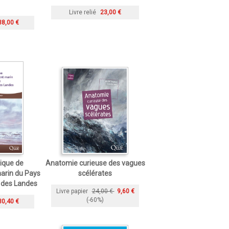
Livre relié
23,00 €
38,00 €
ique de
Anatomie curieuse des vagues
arin du Pays
scélérates
 des Landes
Livre papier
24,00 €
9,60 €
(-60%)
30,40 €