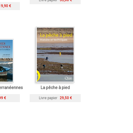
Livre papier
35,00 €
19,90 €
erranéennes
La pêche à pied
99 €
Livre papier
29,50 €