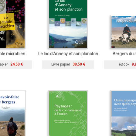
ple microbien
Le lac d'Annecy et son plancton
Bergers du
apier
24,50 €
Livre papier
38,50 €
eBook
9,