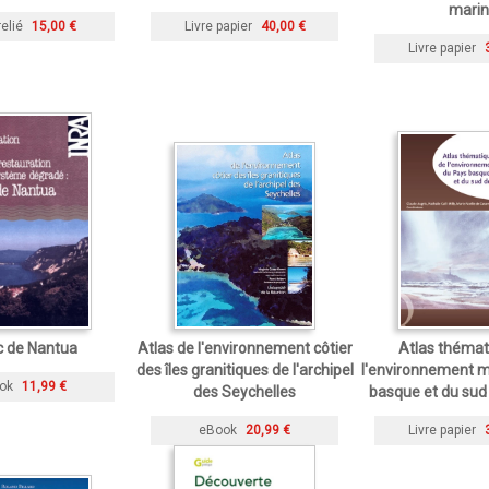
marin
relié
15,00 €
Livre papier
40,00 €
Livre papier
c de Nantua
Atlas de l'environnement côtier
Atlas thémat
des îles granitiques de l'archipel
l'environnement m
ok
11,99 €
des Seychelles
basque et du sud
eBook
20,99 €
Livre papier