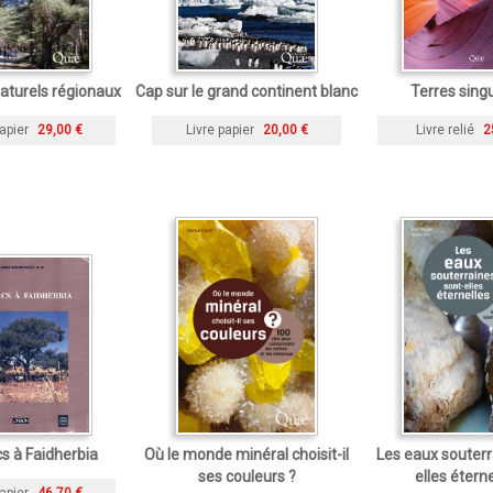
aturels régionaux
Cap sur le grand continent blanc
Terres singu
apier
29,00 €
Livre papier
20,00 €
Livre relié
2
s à Faidherbia
Où le monde minéral choisit-il
Les eaux souterr
ses couleurs ?
elles éterne