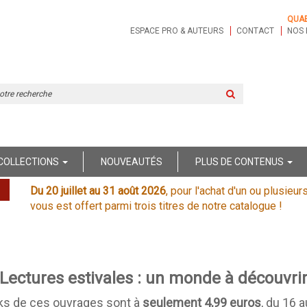
QUA
ESPACE PRO & AUTEURS
CONTACT
NOS 
Rechercher
sur
le
site
COLLECTIONS
NOUVEAUTÉS
PLUS DE CONTENUS
Du 20 juillet au 31 août 2026
, pour l'achat d'un ou plusieur
vous est offert parmi trois titres de notre catalogue !
Lectures estivales : un monde à découvri
ks de ces ouvrages sont à
seulement 4,99 euros
, du 16 