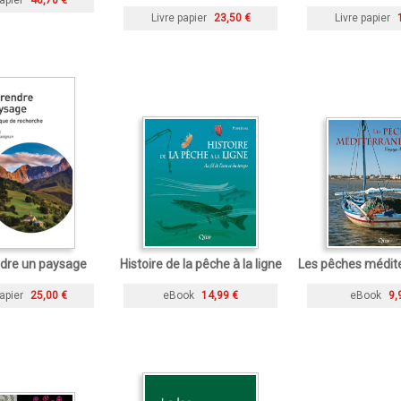
apier
46,70 €
Livre papier
23,50 €
Livre papier
dre un paysage
Histoire de la pêche à la ligne
Les pêches médit
apier
25,00 €
eBook
14,99 €
eBook
9,