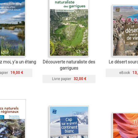
z moi, y'a un étang
Découverte naturaliste des
Le désert sourc
garrigues
apier
19,00 €
eBook
13,
Livre papier
32,00 €