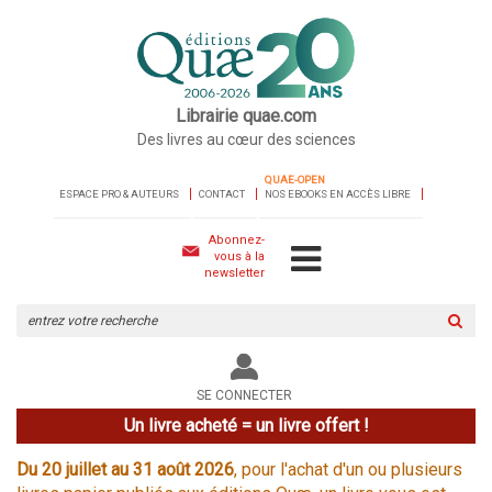
Librairie quae.com
Des livres au cœur des sciences
QUAE-OPEN
ESPACE PRO & AUTEURS
CONTACT
NOS EBOOKS EN ACCÈS LIBRE
Abonnez-
vous à la
newsletter
Rechercher
sur
le
site
SE CONNECTER
Un livre acheté = un livre offert !
Du 20 juillet au 31 août 2026
, pour l'achat d'un ou plusieurs