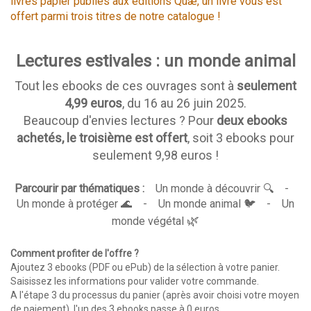
livres papier publiés aux éditions Quæ, un livre vous est
offert parmi trois titres de notre catalogue !
Lectures estivales : un monde animal
Tout les ebooks de ces ouvrages sont à
seulement
4,99 euros
, du 16 au 26 juin 2025.
Beaucoup d'envies lectures ? Pour
deux ebooks
achetés, le troisième est offert
, soit 3 ebooks pour
seulement 9,98 euros !
Parcourir par thématiques :
Un monde à découvrir
🔍 -
Un monde à protéger
🌊 -
Un monde animal
🐦 -
Un
🌿
monde végétal
Comment profiter de l'offre ?
Ajoutez 3 ebooks (PDF ou ePub) de la sélection à votre panier.
Saisissez les informations pour valider votre commande.
A l'étape 3 du processus du panier (après avoir choisi votre moyen
de paiement), l'un des 3 ebooks passe à 0 euros.