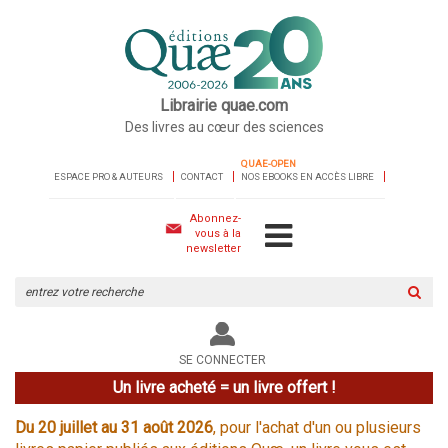
Librairie quae.com
Des livres au cœur des sciences
QUAE-OPEN
ESPACE PRO & AUTEURS
CONTACT
NOS EBOOKS EN ACCÈS LIBRE
Abonnez-
vous à la
newsletter
Rechercher
sur
le
site
SE CONNECTER
Un livre acheté = un livre offert !
Du 20 juillet au 31 août 2026
, pour l'achat d'un ou plusieurs