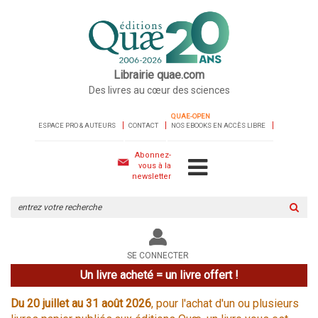
Librairie quae.com
Des livres au cœur des sciences
QUAE-OPEN
ESPACE PRO & AUTEURS
CONTACT
NOS EBOOKS EN ACCÈS LIBRE
Abonnez-
vous à la
newsletter
Rechercher
sur
le
site
SE CONNECTER
Un livre acheté = un livre offert !
Du 20 juillet au 31 août 2026
, pour l'achat d'un ou plusieurs