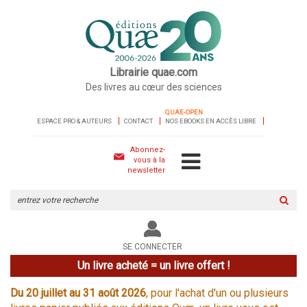
Librairie quae.com
Des livres au cœur des sciences
QUAE-OPEN
ESPACE PRO & AUTEURS
CONTACT
NOS EBOOKS EN ACCÈS LIBRE
Abonnez-
vous à la
newsletter
Rechercher
sur
le
site
SE CONNECTER
Un livre acheté = un livre offert !
Du 20 juillet au 31 août 2026
, pour l'achat d'un ou plusieurs