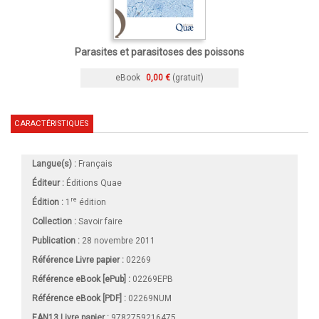
Parasites et parasitoses des poissons
eBook
0,00 €
(gratuit)
CARACTÉRISTIQUES
Langue(s) :
Français
Éditeur :
Éditions Quae
re
Édition :
1
édition
Collection :
Savoir faire
Publication :
28 novembre 2011
Référence Livre papier :
02269
Référence eBook [ePub] :
02269EPB
Référence eBook [PDF] :
02269NUM
EAN13 Livre papier :
9782759216475