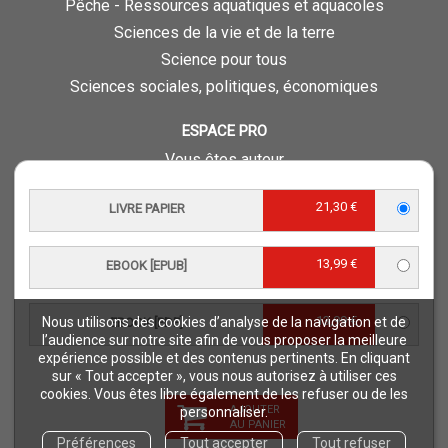
Pêche - Ressources aquatiques et aquacoles
Sciences de la vie et de la terre
Science pour tous
Sciences sociales, politiques, économiques
ESPACE PRO
Vous êtes auteur
Vous êtes journaliste
21,30 €
LIVRE PAPIER
Vous êtes libraire
Vous êtes bibliothécaire
13,99 €
Foreign rights
EBOOK [EPUB]
Procédure d'évaluation
13,99 €
Nous utilisons des cookies d’analyse de la navigation et de
EBOOK [PDF]
NOTRE SITE
l’audience sur notre site afin de vous proposer la meilleure
expérience possible et des contenus pertinents. En cliquant
Quae © 2018
sur « Tout accepter », vous nous autorisez à utiliser ces
Mentions légales
cookies. Vous êtes libre également de les refuser ou de les
AJOUTER
personnaliser.
Déclaration d'accessibilité
AU PANIER
Préférences
Tout accepter
Tout refuser