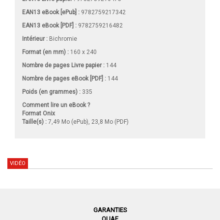
EAN13 eBook [ePub] :
9782759217342
EAN13 eBook [PDF] :
9782759216482
Intérieur :
Bichromie
Format (en mm)
:
160 x 240
Nombre de pages
Livre papier
:
144
Nombre de pages
eBook [PDF]
:
144
Poids (en grammes) :
335
Comment lire un eBook ?
Format Onix
Taille(s) :
7,49 Mo (ePub), 23,8 Mo (PDF)
VIDÉO
GARANTIES
QUAE