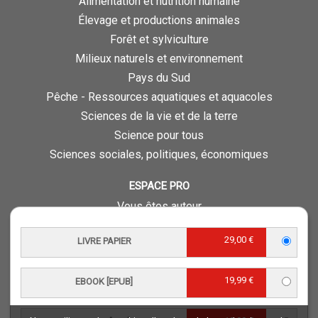
Alimentation et nutrition humaine
Élevage et productions animales
Forêt et sylviculture
Milieux naturels et environnement
Pays du Sud
Pêche - Ressources aquatiques et aquacoles
Sciences de la vie et de la terre
Science pour tous
Sciences sociales, politiques, économiques
ESPACE PRO
Vous êtes auteur
Vous êtes journaliste
29,00 €
LIVRE PAPIER
Vous êtes libraire
Vous êtes bibliothécaire
19,99 €
Foreign rights
EBOOK [EPUB]
Procédure d'évaluation