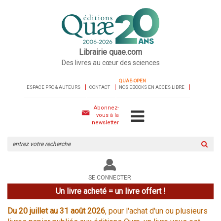
Librairie quae.com
Des livres au cœur des sciences
QUAE-OPEN
ESPACE PRO & AUTEURS
CONTACT
NOS EBOOKS EN ACCÈS LIBRE
Abonnez-
vous à la
newsletter
Rechercher
sur
le
site
SE CONNECTER
Un livre acheté = un livre offert !
Du 20 juillet au 31 août 2026
, pour l'achat d'un ou plusieurs