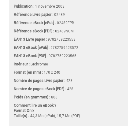
Publication :
1 novembre 2003
Référence Livre papier :
02489
Référence eBook [ePub] :
02489EPB
Référence eBook [PDF] :
02489NUM
EAN13 Livre papier :
9782759223558
EAN13 eBook [ePub] :
9782759223572
EAN13 eBook [PDF] :
9782759223565
Intérieur :
Bichromie
Format (en mm)
:
170 x 240
Nombre de pages
Livre papier
:
428
Nombre de pages
eBook [PDF]
:
428
Poids (en grammes) :
805
Comment lire un eBook ?
Format Onix
Taille(s) :
44,3 Mo (ePub), 15,7 Mo (PDF)