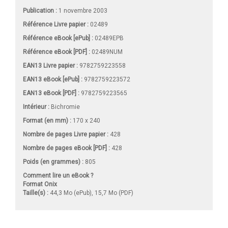
Publication :
1 novembre 2003
Référence Livre papier :
02489
Référence eBook [ePub] :
02489EPB
Référence eBook [PDF] :
02489NUM
EAN13 Livre papier :
9782759223558
EAN13 eBook [ePub] :
9782759223572
EAN13 eBook [PDF] :
9782759223565
Intérieur :
Bichromie
Format (en mm)
:
170 x 240
Nombre de pages
Livre papier
:
428
Nombre de pages
eBook [PDF]
:
428
Poids (en grammes) :
805
Comment lire un eBook ?
Format Onix
Taille(s) :
44,3 Mo (ePub), 15,7 Mo (PDF)