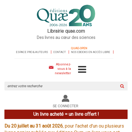
Librairie quae.com
Des livres au cœur des sciences
QUAE-OPEN
ESPACE PRO & AUTEURS
CONTACT
NOS EBOOKS EN ACCÈS LIBRE
Abonnez-
vous à la
newsletter
Rechercher
sur
le
site
SE CONNECTER
Un livre acheté = un livre offert !
Du 20 juillet au 31 août 2026
, pour l'achat d'un ou plusieurs