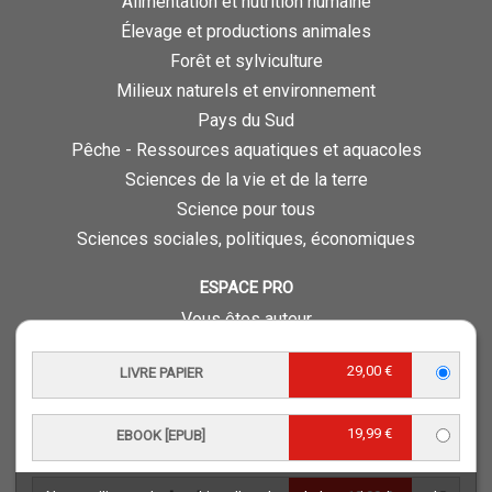
Alimentation et nutrition humaine
Élevage et productions animales
Forêt et sylviculture
Milieux naturels et environnement
Pays du Sud
Pêche - Ressources aquatiques et aquacoles
Sciences de la vie et de la terre
Science pour tous
Sciences sociales, politiques, économiques
ESPACE PRO
Vous êtes auteur
Vous êtes journaliste
29,00 €
LIVRE PAPIER
Vous êtes libraire
Vous êtes bibliothécaire
19,99 €
Foreign rights
EBOOK [EPUB]
Procédure d'évaluation