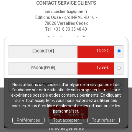
CONTACT SERVICE CLIENTS
serviceclients@quae.fr
Éditions Quae - c/o INRAE RD 10 -
78026 Versailles Cedex
Tél : +33 6 33 35 48 40
Du lundi au vendredi
9h - 12h/ 13h30 - 17h
15,99 €
EBOOK [PDF]
CONTACT JOURNALISTES
presse@editions-quae.com
15,99 €
EBOOK [EPUB]
06 71 15 24 28
24,00 €
9,60 €
Nous utilisons des cookies d’analyse de la navigation et de
LIVRE PAPIER
l’audience sur notre site afin de vous proposer la meilleure
expérience possible et des contenus pertinents. En cliquant
ÉDITIONS QUÆ
sur « Tout accepter », vous nous autorisez à utiliser ces
Qui sommes-nous ?
cookies. Vous êtes libre également de les refuser ou de les
AJOUTER
personnaliser.
Nos collections
AU PANIER
CGV
Préférences
Tout accepter
Tout refuser
Téléchargements