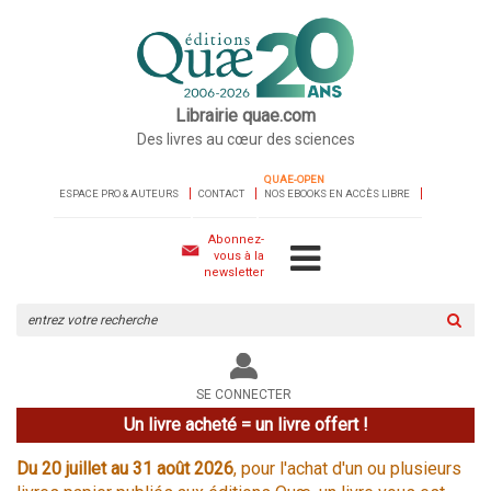
Librairie quae.com
Des livres au cœur des sciences
QUAE-OPEN
ESPACE PRO & AUTEURS
CONTACT
NOS EBOOKS EN ACCÈS LIBRE
Abonnez-
vous à la
newsletter
Rechercher
sur
le
site
SE CONNECTER
Un livre acheté = un livre offert !
Du 20 juillet au 31 août 2026
, pour l'achat d'un ou plusieurs