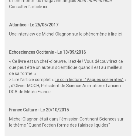
of the month" du magazine anglais
Boat International
.
Consulter l'article ici
.
Atlantico - Le 25/05/2017
Une interview de Michel Olagnon sur le phénomène
à lire ici
.
Echosciences Occitanie - Le 13/09/2016
« Ce livre est un chef-d'œuvre, lisez-le ! Vous découvrirez ce
que peut être un auteur scientifique quand il est au meilleur
de sa forme. »
> Lire l'article complet «
Le coin lecture : "Vagues scélérate
s"
»
, d'Olivier MOCH, Président de Science Animation et ancien
DGA de Météo France.
France Culture - Le 20/10/2015
Michel Olagnon était dans l'émission
Continent Sciences
sur
le thème "Quand l'océan forme des falaises liquides"