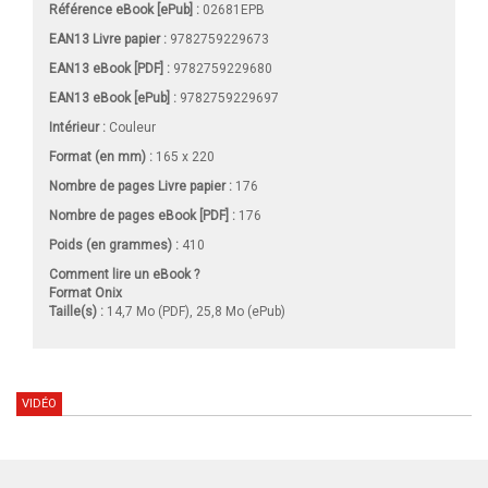
Référence eBook [ePub] :
02681EPB
EAN13 Livre papier :
9782759229673
EAN13 eBook [PDF] :
9782759229680
EAN13 eBook [ePub] :
9782759229697
Intérieur :
Couleur
Format (en mm)
:
165 x 220
Nombre de pages
Livre papier
:
176
Nombre de pages
eBook [PDF]
:
176
Poids (en grammes) :
410
Comment lire un eBook ?
Format Onix
Taille(s) :
14,7 Mo (PDF), 25,8 Mo (ePub)
VIDÉO