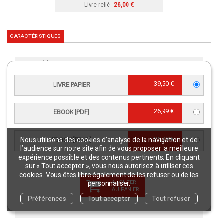
Livre relié
26,00 €
CARACTÉRISTIQUES
Langue(s) :
Français
Éditeur :
Éditions Quae
39,50 €
LIVRE PAPIER
re
Édition :
1
édition
Collection :
Savoir faire
26,99 €
EBOOK [PDF]
Publication :
5 décembre 2019
Référence Livre papier :
02708
26,99 €
Nous utilisons des cookies d’analyse de la navigation et de
EBOOK [EPUB]
Référence eBook [PDF] :
02708NUM
l’audience sur notre site afin de vous proposer la meilleure
Référence eBook [ePub] :
02708EPB
expérience possible et des contenus pertinents. En cliquant
sur « Tout accepter », vous nous autorisez à utiliser ces
EAN13 Livre papier :
9782759230617
cookies. Vous êtes libre également de les refuser ou de les
EAN13 eBook [PDF] :
9782759230624
AJOUTER
personnaliser.
AU PANIER
EAN13 eBook [ePub] :
9782759230631
Préférences
Tout accepter
Tout refuser
Intérieur :
Noir & blanc