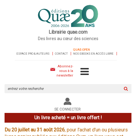
Librairie quae.com
Des livres au cœur des sciences
QUAE-OPEN
ESPACE PRO & AUTEURS
CONTACT
NOS EBOOKS EN ACCÈS LIBRE
Abonnez-
vous à la
newsletter
Rechercher
sur
le
site
SE CONNECTER
Un livre acheté = un livre offert !
Du 20 juillet au 31 août 2026
, pour l'achat d'un ou plusieurs